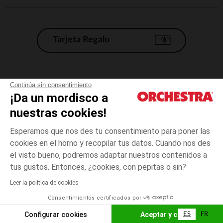
Tarjeta Regalo
Condiciones generales de venta
Continúa sin consentimiento
¡Da un mordisco a
Aviso Legal
*Condiciones de las ofertas actuales
nuestras cookies!
Datos personales
Esperamos que nos des tu consentimiento para poner las
Gestión de las cookies
cookies en el horno y recopilar tus datos. Cuando nos des
Accesibilidad: no conforme
el visto bueno, podremos adaptar nuestros contenidos a
14
Crudo
Crudo
años
Orchestra adhiere al código de ética de la Federación Francesa de comercio
tus gustos. Entonces, ¿cookies, con pepitas o sin?
electrónico y venta a distancia (FEVAD) y al sistema de mediación de
comercio electrónico.
Leer la política de cookies
El pago medidante
is already available
Consentimientos certificados por
España
Lista d
AÑADIR A LA CESTA
Configurar cookies
Aceptar y cerrar
ES
FR