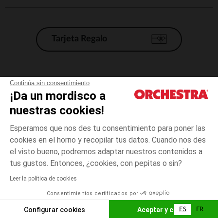
Tarjeta Regalo
Condiciones generales de venta
Continúa sin consentimiento
¡Da un mordisco a
Aviso Legal
*Condiciones de las ofertas actuales
nuestras cookies!
Datos personales
Esperamos que nos des tu consentimiento para poner las
Gestión de las cookies
cookies en el horno y recopilar tus datos. Cuando nos des
Accesibilidad: no conforme
el visto bueno, podremos adaptar nuestros contenidos a
4
Verde
Verde
años
Orchestra adhiere al código de ética de la Federación Francesa de comercio
tus gustos. Entonces, ¿cookies, con pepitas o sin?
electrónico y venta a distancia (FEVAD) y al sistema de mediación de
comercio electrónico.
Leer la política de cookies
El pago medidante
is already available
Consentimientos certificados por
España
Lista d
AÑADIR A LA CESTA
Configurar cookies
Aceptar y cerrar
ES
FR