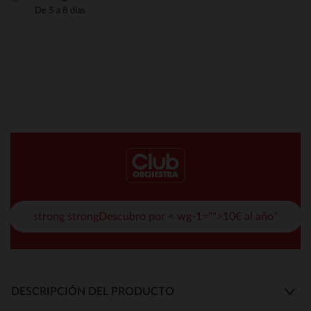
De 5 a 8 días
strong strongDescubro por < wg-1="">10€ al año*
DESCRIPCIÓN DEL PRODUCTO