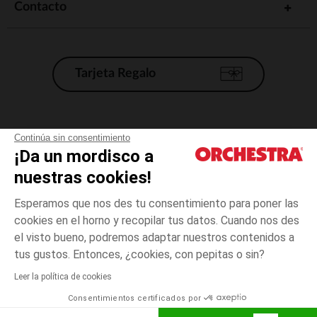
Contacto
Tarjeta Regalo
Condiciones generales de venta
Continúa sin consentimiento
¡Da un mordisco a
Aviso Legal
*Condiciones de las ofertas actuales
nuestras cookies!
Datos personales
Esperamos que nos des tu consentimiento para poner las
Gestión de las cookies
cookies en el horno y recopilar tus datos. Cuando nos des
Accesibilidad: no conforme
el visto bueno, podremos adaptar nuestros contenidos a
3
Beige
Beige
años
Orchestra adhiere al código de ética de la Federación Francesa de comercio
tus gustos. Entonces, ¿cookies, con pepitas o sin?
electrónico y venta a distancia (FEVAD) y al sistema de mediación de
comercio electrónico.
Leer la política de cookies
El pago medidante
is already available
Consentimientos certificados por
España
Lista d
AÑADIR A LA CESTA