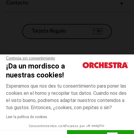
Contacto
Tarjeta Regalo
Condiciones generales de venta
Continúa sin consentimiento
¡Da un mordisco a
Aviso Legal
*Condiciones de las ofertas actuales
nuestras cookies!
Datos personales
Esperamos que nos des tu consentimiento para poner las
Gestión de las cookies
cookies en el horno y recopilar tus datos. Cuando nos des
Accesibilidad: no conforme
el visto bueno, podremos adaptar nuestros contenidos a
Crudo
TALLA
Crudo
?
Orchestra adhiere al código de ética de la Federación Francesa de comercio
tus gustos. Entonces, ¿cookies, con pepitas o sin?
electrónico y venta a distancia (FEVAD) y al sistema de mediación de
comercio electrónico.
Leer la política de cookies
El pago medidante
is already available
Consentimientos certificados por
España
Lista d
ELIGE UNA TALLA