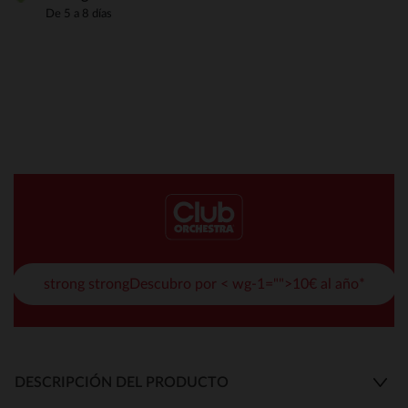
De 5 a 8 días
strong strongDescubro por < wg-1="">10€ al año*
DESCRIPCIÓN DEL PRODUCTO