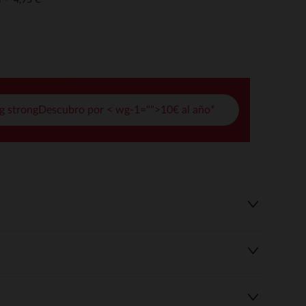
o
pciones
ustes de privacidad, garantizando el cumplimiento de las regula
g strongDescubro por < wg-1="">10€ al año*