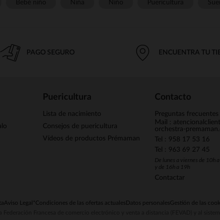
Bebé niño
Niña
Niño
Puericultura
Sue
PAGO SEGURO
ENCUENTRA TU T
Puericultura
Contacto
Lista de nacimiento
Preguntas frecuentes
Mail : atencionalclie
alo
Consejos de puericultura
orchestra-premaman
Vídeos de productos Prémaman
Tel : 958 17 53 16
Tel : 963 69 27 45
De lunes a viernes de 10h 
y de 16h a 19h
Contactar
ta
Aviso Legal
*Condiciones de las ofertas actuales
Datos personales
Gestión de las cook
la Federación Francesa de comercio electrónico y venta a distancia (FEVAD) y al sist