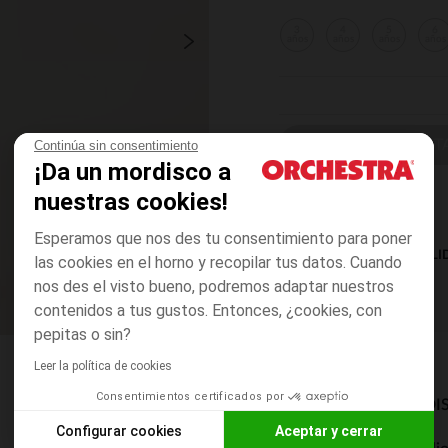
3
4
5
6
años
años
años
años
ELIGE UNA T
Continúa sin consentimiento
¡Da un mordisco a
nuestras cookies!
Esperamos que nos des tu consentimiento para poner
DISPONIBILI
las cookies en el horno y recopilar tus datos. Cuando
nos des el visto bueno, podremos adaptar nuestros
contenidos a tus gustos. Entonces, ¿cookies, con
pepitas o sin?
Leer la política de cookies
Consentimientos certificados por
MODOS DE ENVÍO DI
Configurar cookies
Aceptar y cerrar