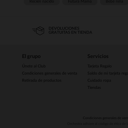
Recién nacido
Futura Mamá
Bebé niña
DEVOLUCIONES
GRATUITAS EN TIENDA
El grupo
Servicios
Únete al Club
Tarjeta Regalo
Condiciones generales de venta
Saldo de mi tarjeta reg
Retirada de productos
Cuidado ropa
Tiendas
Condiciones generales de ven
Orchestra adhiere al código de ética de 