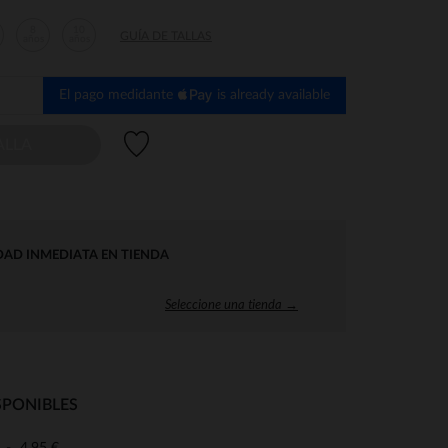
8
10
GUÍA DE TALLAS
años
años
El pago medidante
is already available
Lista de deseos
ALLA
DAD INMEDIATA EN TIENDA
Seleccione una tienda →
SPONIBLES
4,95 €