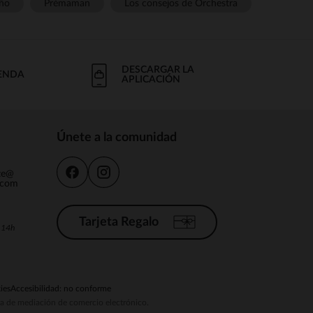
ño
Prémaman
Los consejos de Orchestra
DESCARGAR LA
IENDA
APLICACIÓN
Únete a la comunidad
nte@
.com
Tarjeta Regalo
a 14h
ies
Accesibilidad: no conforme
ema de mediación de comercio electrónico.