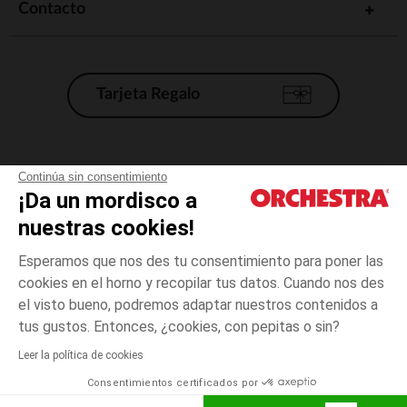
Contacto
Tarjeta Regalo
Condiciones generales de venta
Continúa sin consentimiento
¡Da un mordisco a
Aviso Legal
*Condiciones de las ofertas actuales
nuestras cookies!
Datos personales
Esperamos que nos des tu consentimiento para poner las
Gestión de las cookies
cookies en el horno y recopilar tus datos. Cuando nos des
Accesibilidad: no conforme
el visto bueno, podremos adaptar nuestros contenidos a
5
Negro
Negro
años
Orchestra adhiere al código de ética de la Federación Francesa de comercio
tus gustos. Entonces, ¿cookies, con pepitas o sin?
electrónico y venta a distancia (FEVAD) y al sistema de mediación de
comercio electrónico.
Leer la política de cookies
El pago medidante
is already available
Consentimientos certificados por
España
Lista d
AÑADIR A LA CESTA