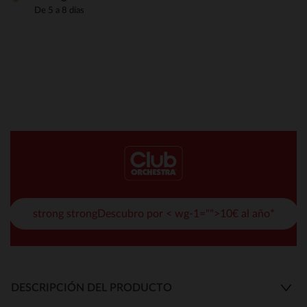
De 5 a 8 días
strong strongDescubro por < wg-1="">10€ al año*
DESCRIPCIÓN DEL PRODUCTO