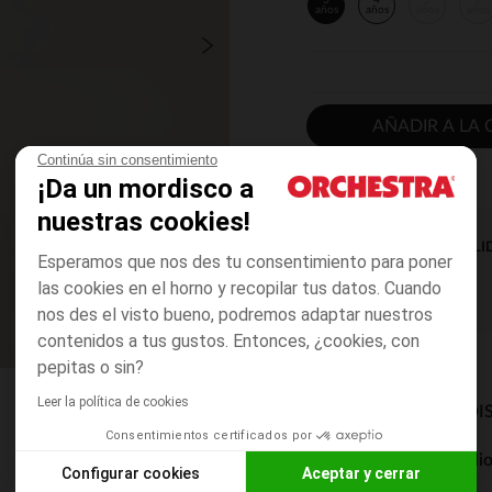
3
4
5
6
años
años
años
años
AÑADIR A LA 
Continúa sin consentimiento
¡Da un mordisco a
nuestras cookies!
DISPONIBILI
Esperamos que nos des tu consentimiento para poner
las cookies en el horno y recopilar tus datos. Cuando
nos des el visto bueno, podremos adaptar nuestros
contenidos a tus gustos. Entonces, ¿cookies, con
pepitas o sin?
Leer la política de cookies
MODOS DE ENVÍO DI
Consentimientos certificados por
Entrega a domicili
Configurar cookies
Aceptar y cerrar
De 5 a 8 días