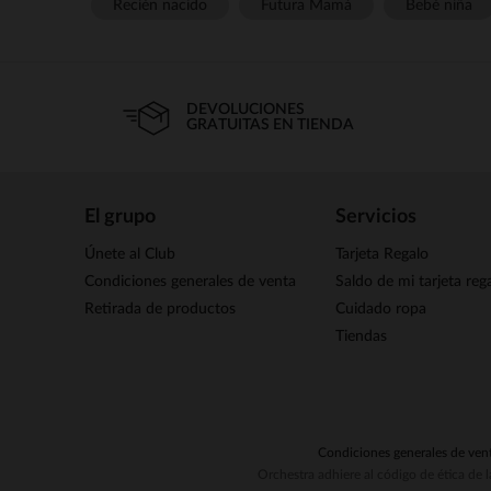
Recién nacido
Futura Mamá
Bebé niña
DEVOLUCIONES
GRATUITAS EN TIENDA
El grupo
Servicios
Únete al Club
Tarjeta Regalo
Condiciones generales de venta
Saldo de mi tarjeta reg
Retirada de productos
Cuidado ropa
Tiendas
Condiciones generales de ven
Orchestra adhiere al código de ética de 