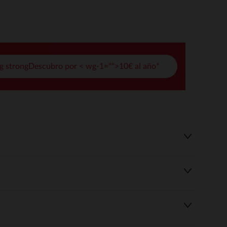
pciones
ustes de privacidad, garantizando el cumplimiento de las regula
g strongDescubro por < wg-1="">10€ al año*