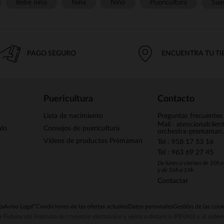
Bebé niño
Niña
Niño
Puericultura
Sue
PAGO SEGURO
ENCUENTRA TU T
Puericultura
Contacto
Lista de nacimiento
Preguntas frecuentes
Mail : atencionalclie
alo
Consejos de puericultura
orchestra-premaman
Vídeos de productos Prémaman
Tel : 958 17 53 16
Tel : 963 69 27 45
De lunes a viernes de 10h 
y de 16h a 19h
Contactar
ta
Aviso Legal
*Condiciones de las ofertas actuales
Datos personales
Gestión de las cook
la Federación Francesa de comercio electrónico y venta a distancia (FEVAD) y al sist