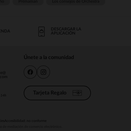
ño
Prémaman
Los consejos de Orchestra
DESCARGAR LA
IENDA
APLICACIÓN
Únete a la comunidad
nte@
.com
Tarjeta Regalo
a 14h
ies
Accesibilidad: no conforme
ema de mediación de comercio electrónico.