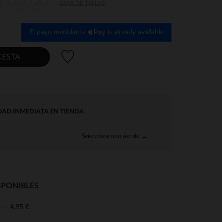
8
10
GUÍA DE TALLAS
años
años
El pago medidante
is already available
Lista de deseos
CESTA
DAD INMEDIATA EN TIENDA
Seleccione una tienda →
SPONIBLES
4,95 €
o