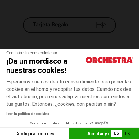
Tarjeta Regalo
Condiciones generales de venta
Continúa sin consentimiento
¡Da un mordisco a
Aviso Legal
*Condiciones de las ofertas actuales
nuestras cookies!
Datos personales
Esperamos que nos des tu consentimiento para poner las
Gestión de las cookies
cookies en el horno y recopilar tus datos. Cuando nos des
Accesibilidad: no conforme
el visto bueno, podremos adaptar nuestros contenidos a
3
Azul
Azul
años
Orchestra adhiere al código de ética de la Federación Francesa de comercio
tus gustos. Entonces, ¿cookies, con pepitas o sin?
electrónico y venta a distancia (FEVAD) y al sistema de mediación de
comercio electrónico.
Leer la política de cookies
El pago medidante
is already available
Consentimientos certificados por
España
Lista d
AÑADIR A LA CESTA
Configurar cookies
Aceptar y cerrar
ES
FR