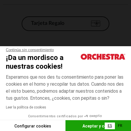
Tarjeta Regalo
Condiciones generales de venta
Continúa sin consentimiento
¡Da un mordisco a
Aviso Legal
*Condiciones de las ofertas actuales
nuestras cookies!
Datos personales
Esperamos que nos des tu consentimiento para poner las
Gestión de las cookies
cookies en el horno y recopilar tus datos. Cuando nos des
Accesibilidad: no conforme
el visto bueno, podremos adaptar nuestros contenidos a
Verde
TALLA
Verde
?
Orchestra adhiere al código de ética de la Federación Francesa de comercio
tus gustos. Entonces, ¿cookies, con pepitas o sin?
electrónico y venta a distancia (FEVAD) y al sistema de mediación de
comercio electrónico.
Leer la política de cookies
El pago medidante
is already available
Consentimientos certificados por
España
Lista d
ELIGE UNA TALLA
Configurar cookies
Aceptar y cerrar
ES
FR