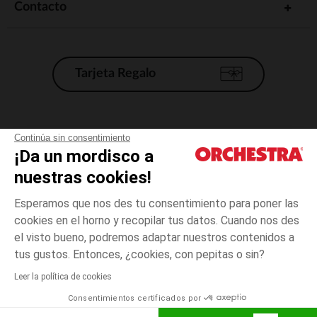
Contacto
Tarjeta Regalo
Condiciones generales de venta
Continúa sin consentimiento
¡Da un mordisco a
Aviso Legal
*Condiciones de las ofertas actuales
nuestras cookies!
Datos personales
Esperamos que nos des tu consentimiento para poner las
Gestión de las cookies
cookies en el horno y recopilar tus datos. Cuando nos des
Accesibilidad: no conforme
el visto bueno, podremos adaptar nuestros contenidos a
7
Rosa
Rosa
años
Orchestra adhiere al código de ética de la Federación Francesa de comercio
tus gustos. Entonces, ¿cookies, con pepitas o sin?
electrónico y venta a distancia (FEVAD) y al sistema de mediación de
comercio electrónico.
Leer la política de cookies
El pago medidante
is already available
Consentimientos certificados por
España
Lista d
AÑADIR A LA CESTA