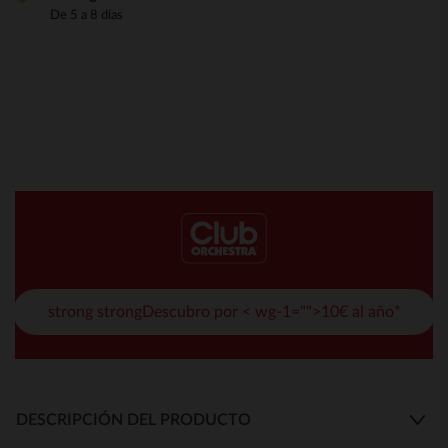
De 5 a 8 días
strong strongDescubro por < wg-1="">10€ al año*
DESCRIPCIÓN DEL PRODUCTO