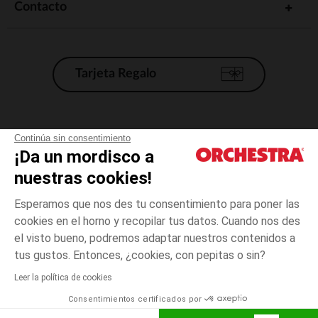
Contacto
Tarjeta Regalo
Condiciones generales de venta
Continúa sin consentimiento
¡Da un mordisco a
Aviso Legal
*Condiciones de las ofertas actuales
nuestras cookies!
Datos personales
Esperamos que nos des tu consentimiento para poner las
Gestión de las cookies
cookies en el horno y recopilar tus datos. Cuando nos des
Accesibilidad: no conforme
el visto bueno, podremos adaptar nuestros contenidos a
Rosa
TALLA
Rosa
?
Orchestra adhiere al código de ética de la Federación Francesa de comercio
tus gustos. Entonces, ¿cookies, con pepitas o sin?
electrónico y venta a distancia (FEVAD) y al sistema de mediación de
comercio electrónico.
Leer la política de cookies
El pago medidante
is already available
Consentimientos certificados por
España
Lista d
ELIGE UNA TALLA