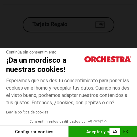
Tarjeta Regalo
Condiciones generales de venta
Continúa sin consentimiento
¡Da un mordisco a
Aviso Legal
*Condiciones de las ofertas actuales
nuestras cookies!
Datos personales
Esperamos que nos des tu consentimiento para poner las
Gestión de las cookies
cookies en el horno y recopilar tus datos. Cuando nos des
Accesibilidad: no conforme
el visto bueno, podremos adaptar nuestros contenidos a
3
Gris
Gris
años
Orchestra adhiere al código de ética de la Federación Francesa de comercio
tus gustos. Entonces, ¿cookies, con pepitas o sin?
electrónico y venta a distancia (FEVAD) y al sistema de mediación de
comercio electrónico.
Leer la política de cookies
El pago medidante
is already available
Consentimientos certificados por
España
Lista d
AÑADIR A LA CESTA
Configurar cookies
Aceptar y cerrar
ES
FR