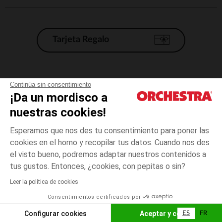
Tarjeta Regalo
Condiciones generales de venta
Continúa sin consentimiento
¡Da un mordisco a
Aviso Legal
*Condiciones de las ofertas actuales
nuestras cookies!
Datos personales
Esperamos que nos des tu consentimiento para poner las
Gestión de las cookies
cookies en el horno y recopilar tus datos. Cuando nos des
Accesibilidad: no conforme
el visto bueno, podremos adaptar nuestros contenidos a
8
Rosa
Rosa
años
Orchestra adhiere al código de ética de la Federación Francesa de comercio
tus gustos. Entonces, ¿cookies, con pepitas o sin?
electrónico y venta a distancia (FEVAD) y al sistema de mediación de
comercio electrónico.
Leer la política de cookies
El pago medidante
is already available
Consentimientos certificados por
España
Lista d
AÑADIR A LA CESTA
Configurar cookies
Aceptar y cerrar
ES
FR