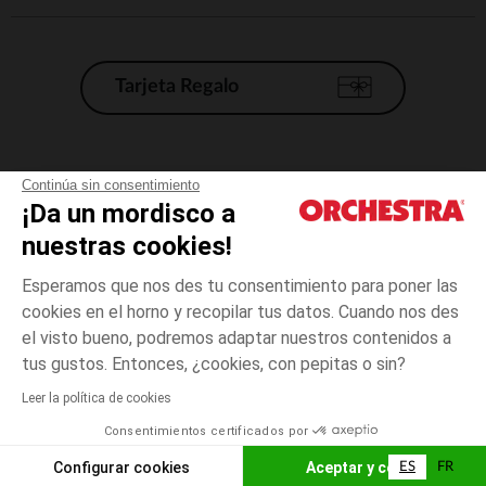
Tarjeta Regalo
Condiciones generales de venta
Continúa sin consentimiento
¡Da un mordisco a
Aviso Legal
*Condiciones de las ofertas actuales
nuestras cookies!
Datos personales
Esperamos que nos des tu consentimiento para poner las
Gestión de las cookies
cookies en el horno y recopilar tus datos. Cuando nos des
Accesibilidad: no conforme
el visto bueno, podremos adaptar nuestros contenidos a
3
Marrón
Marrón
años
Orchestra adhiere al código de ética de la Federación Francesa de comercio
tus gustos. Entonces, ¿cookies, con pepitas o sin?
electrónico y venta a distancia (FEVAD) y al sistema de mediación de
comercio electrónico.
Leer la política de cookies
El pago medidante
is already available
Consentimientos certificados por
España
Lista d
AÑADIR A LA CESTA
Configurar cookies
Aceptar y cerrar
ES
FR