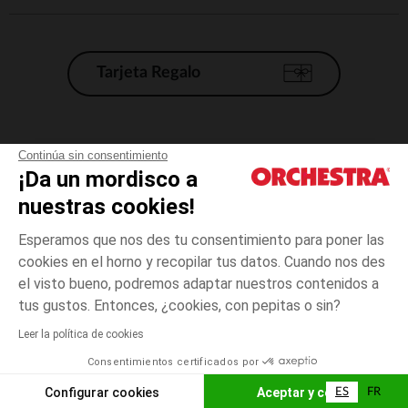
Tarjeta Regalo
Condiciones generales de venta
Continúa sin consentimiento
¡Da un mordisco a
Aviso Legal
*Condiciones de las ofertas actuales
nuestras cookies!
Datos personales
Esperamos que nos des tu consentimiento para poner las
Gestión de las cookies
cookies en el horno y recopilar tus datos. Cuando nos des
Accesibilidad: no conforme
el visto bueno, podremos adaptar nuestros contenidos a
3
Negro
Negro
años
Orchestra adhiere al código de ética de la Federación Francesa de comercio
tus gustos. Entonces, ¿cookies, con pepitas o sin?
electrónico y venta a distancia (FEVAD) y al sistema de mediación de
comercio electrónico.
Leer la política de cookies
El pago medidante
is already available
Consentimientos certificados por
España
Lista d
AÑADIR A LA CESTA
Configurar cookies
Aceptar y cerrar
ES
FR