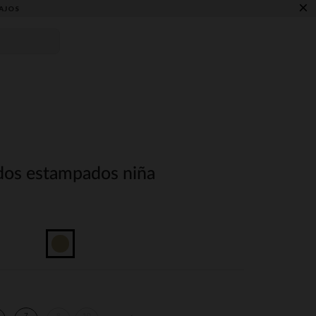
×
AJOS
idos estampados niña