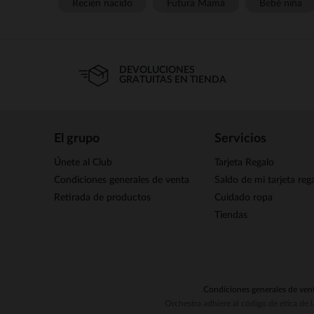
Recién nacido
Futura Mamá
Bebé niña
DEVOLUCIONES
GRATUITAS EN TIENDA
El grupo
Servicios
Únete al Club
Tarjeta Regalo
Condiciones generales de venta
Saldo de mi tarjeta reg
Retirada de productos
Cuidado ropa
Tiendas
Condiciones generales de ven
Orchestra adhiere al código de ética de 