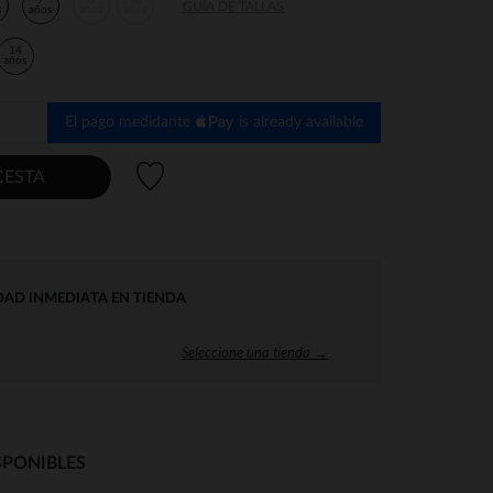
7
8
10
GUÍA DE TALLAS
s
años
años
años
14
años
El pago medidante
is already available
Lista de deseos
CESTA
DAD INMEDIATA EN TIENDA
Seleccione una tienda →
SPONIBLES