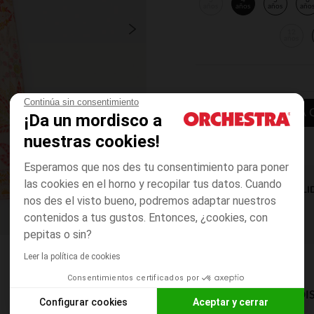
3
4
5
6
años
años
años
año
12
años
Continúa sin consentimiento
AÑADIR A LA 
¡Da un mordisco a
nuestras cookies!
Esperamos que nos des tu consentimiento para poner
las cookies en el horno y recopilar tus datos. Cuando
DISPONIBILI
nos des el visto bueno, podremos adaptar nuestros
contenidos a tus gustos. Entonces, ¿cookies, con
pepitas o sin?
Leer la política de cookies
Consentimientos certificados por
MODOS DE ENVÍO DI
Configurar cookies
Aceptar y cerrar