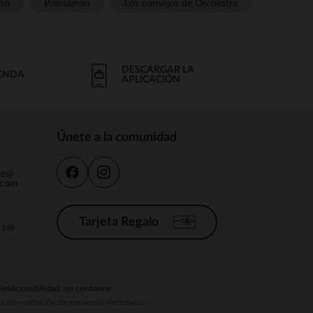
ño
Prémaman
Los consejos de Orchestra
DESCARGAR LA
IENDA
APLICACIÓN
Únete a la comunidad
nte@
.com
Tarjeta Regalo
a 14h
ies
Accesibilidad: no conforme
ema de mediación de comercio electrónico.