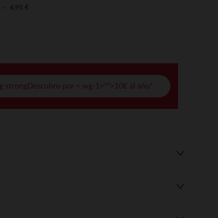
pciones
4,95 €
o
ustes de privacidad, garantizando el cumplimiento de las regula
g strongDescubro por < wg-1="">10€ al año*