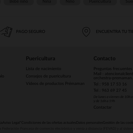
Bebé niño
Niña
Niño
Puericultura
Sue
PAGO SEGURO
ENCUENTRA TU T
Puericultura
Contacto
Lista de nacimiento
Preguntas frecuentes
Mail : atencionalclie
alo
Consejos de puericultura
orchestra-premaman
Vídeos de productos Prémaman
Tel : 958 17 53 16
Tel : 963 69 27 45
De lunes a viernes de 10h 
y de 16h a 19h
Contactar
ta
Aviso Legal
*Condiciones de las ofertas actuales
Datos personales
Gestión de las cook
la Federación Francesa de comercio electrónico y venta a distancia (FEVAD) y al sist