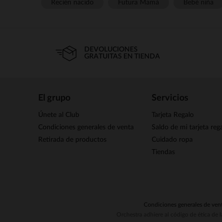
Recién nacido
Futura Mamá
Bebé niña
DEVOLUCIONES
GRATUITAS EN TIENDA
El grupo
Servicios
Únete al Club
Tarjeta Regalo
Condiciones generales de venta
Saldo de mi tarjeta reg
Retirada de productos
Cuidado ropa
Tiendas
Condiciones generales de ven
Orchestra adhiere al código de ética de 