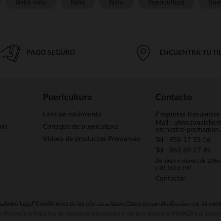
Bebé niño
Niña
Niño
Puericultura
Sue
PAGO SEGURO
ENCUENTRA TU T
Puericultura
Contacto
Lista de nacimiento
Preguntas frecuentes
Mail : atencionalclie
alo
Consejos de puericultura
orchestra-premaman
Vídeos de productos Prémaman
Tel : 958 17 53 16
Tel : 963 69 27 45
De lunes a viernes de 10h 
y de 16h a 19h
Contactar
ta
Aviso Legal
*Condiciones de las ofertas actuales
Datos personales
Gestión de las cook
la Federación Francesa de comercio electrónico y venta a distancia (FEVAD) y al sist