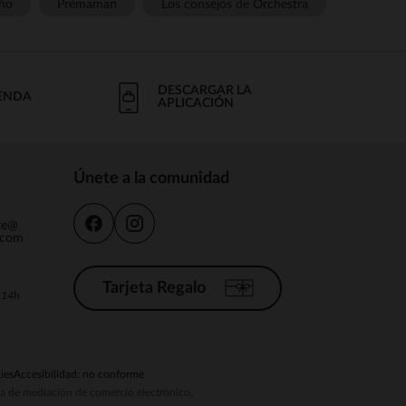
ño
Prémaman
Los consejos de Orchestra
DESCARGAR LA
IENDA
APLICACIÓN
Únete a la comunidad
nte@
.com
Tarjeta Regalo
a 14h
ies
Accesibilidad: no conforme
ema de mediación de comercio electrónico.