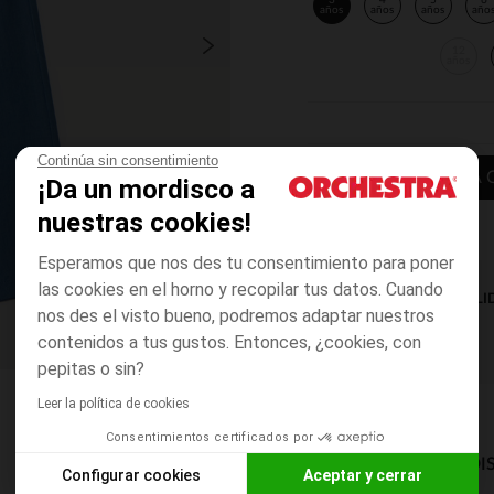
3
4
5
6
años
años
años
año
12
años
Continúa sin consentimiento
AÑADIR A LA 
¡Da un mordisco a
nuestras cookies!
Esperamos que nos des tu consentimiento para poner
las cookies en el horno y recopilar tus datos. Cuando
DISPONIBILI
nos des el visto bueno, podremos adaptar nuestros
contenidos a tus gustos. Entonces, ¿cookies, con
pepitas o sin?
Leer la política de cookies
Consentimientos certificados por
MODOS DE ENVÍO DI
Configurar cookies
Aceptar y cerrar