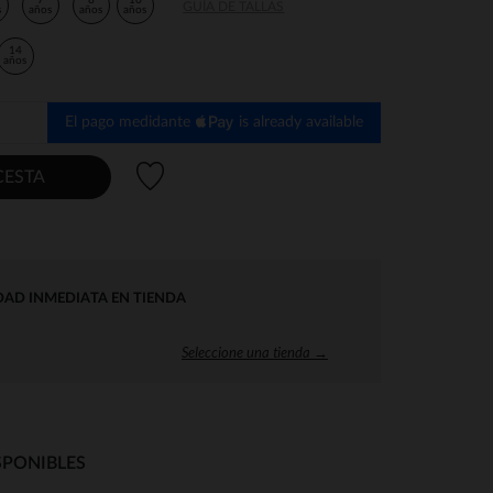
7
8
10
GUÍA DE TALLAS
s
años
años
años
14
años
El pago medidante
is already available
Lista de deseos
CESTA
DAD INMEDIATA EN TIENDA
Seleccione una tienda →
SPONIBLES