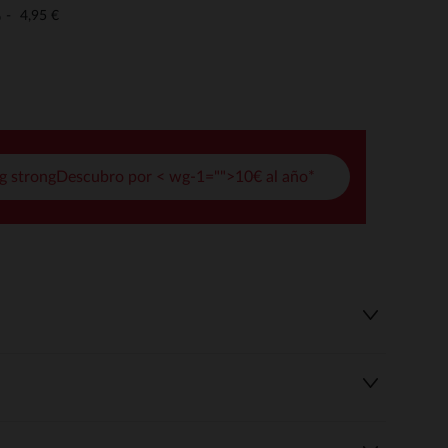
pciones
4,95 €
o
ustes de privacidad, garantizando el cumplimiento de las regula
g strongDescubro por < wg-1="">10€ al año*