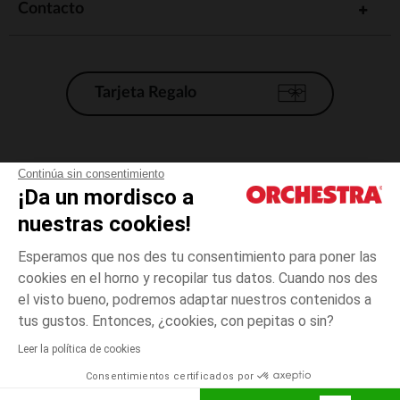
Contacto
Tarjeta Regalo
Condiciones generales de venta
Continúa sin consentimiento
¡Da un mordisco a
Aviso Legal
*Condiciones de las ofertas actuales
nuestras cookies!
Datos personales
Esperamos que nos des tu consentimiento para poner las
Gestión de las cookies
cookies en el horno y recopilar tus datos. Cuando nos des
Accesibilidad: no conforme
el visto bueno, podremos adaptar nuestros contenidos a
3
Azul
Azul
años
Orchestra adhiere al código de ética de la Federación Francesa de comercio
tus gustos. Entonces, ¿cookies, con pepitas o sin?
electrónico y venta a distancia (FEVAD) y al sistema de mediación de
comercio electrónico.
Leer la política de cookies
El pago medidante
is already available
Consentimientos certificados por
España
Lista d
AÑADIR A LA CESTA