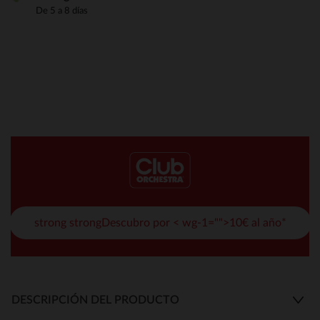
De 5 a 8 días
strong strongDescubro por < wg-1="">10€ al año*
DESCRIPCIÓN DEL PRODUCTO