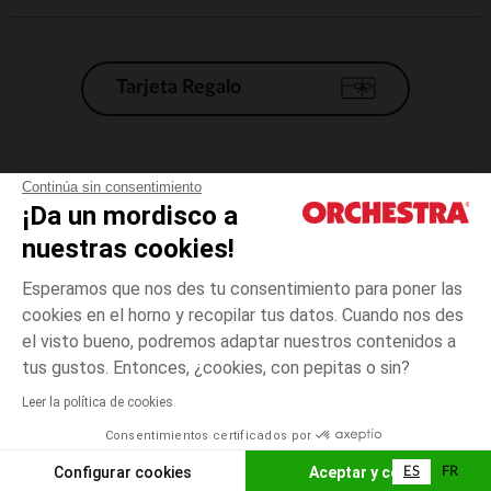
Tarjeta Regalo
Condiciones generales de venta
Continúa sin consentimiento
¡Da un mordisco a
Aviso Legal
*Condiciones de las ofertas actuales
nuestras cookies!
Datos personales
Esperamos que nos des tu consentimiento para poner las
Gestión de las cookies
cookies en el horno y recopilar tus datos. Cuando nos des
Accesibilidad: no conforme
el visto bueno, podremos adaptar nuestros contenidos a
3
Rosa
Rosa
años
Orchestra adhiere al código de ética de la Federación Francesa de comercio
tus gustos. Entonces, ¿cookies, con pepitas o sin?
electrónico y venta a distancia (FEVAD) y al sistema de mediación de
comercio electrónico.
Leer la política de cookies
El pago medidante
is already available
Consentimientos certificados por
España
Lista d
AÑADIR A LA CESTA
Configurar cookies
Aceptar y cerrar
ES
FR