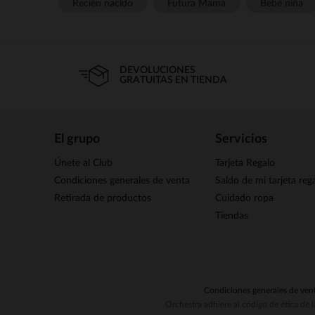
Recién nacido
Futura Mamá
Bebé niña
DEVOLUCIONES
GRATUITAS EN TIENDA
El grupo
Servicios
Únete al Club
Tarjeta Regalo
Condiciones generales de venta
Saldo de mi tarjeta reg
Retirada de productos
Cuidado ropa
Tiendas
Condiciones generales de ven
Orchestra adhiere al código de ética de 