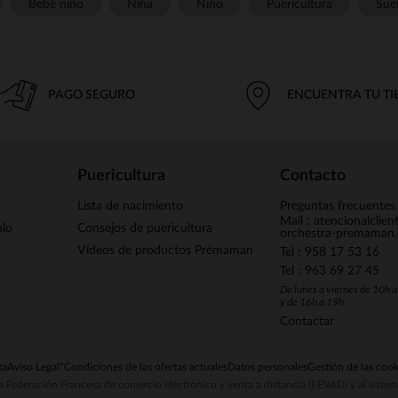
Bebé niño
Niña
Niño
Puericultura
Sue
PAGO SEGURO
ENCUENTRA TU T
Puericultura
Contacto
Lista de nacimiento
Preguntas frecuentes
Mail : atencionalclie
alo
Consejos de puericultura
orchestra-premaman
Vídeos de productos Prémaman
Tel : 958 17 53 16
Tel : 963 69 27 45
De lunes a viernes de 10h 
y de 16h a 19h
Contactar
ta
Aviso Legal
*Condiciones de las ofertas actuales
Datos personales
Gestión de las cook
la Federación Francesa de comercio electrónico y venta a distancia (FEVAD) y al sist