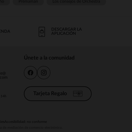
ño
Prémaman
Los consejos de Orchestra
DESCARGAR LA
IENDA
APLICACIÓN
Únete a la comunidad
nte@
.com
Tarjeta Regalo
a 14h
ies
Accesibilidad: no conforme
ema de mediación de comercio electrónico.