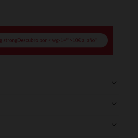
pciones
ustes de privacidad, garantizando el cumplimiento de las regula
g strongDescubro por < wg-1="">10€ al año*