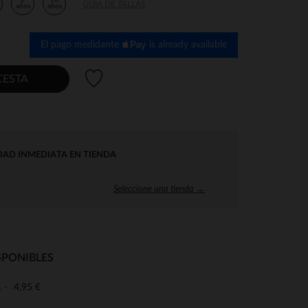
8
10
GUÍA DE TALLAS
años
años
El pago medidante
is already available
Lista de deseos
CESTA
DAD INMEDIATA EN TIENDA
Seleccione una tienda →
SPONIBLES
4,95 €
o