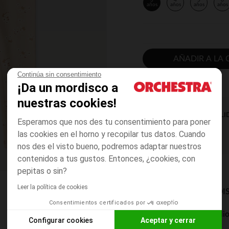
3
4
5
6
años
años
años
años
AÑADIR A LA 
Continúa sin consentimiento
¡Da un mordisco a
nuestras cookies!
DISPONIBILI
Esperamos que nos des tu consentimiento para poner
las cookies en el horno y recopilar tus datos. Cuando
nos des el visto bueno, podremos adaptar nuestros
contenidos a tus gustos. Entonces, ¿cookies, con
pepitas o sin?
Leer la política de cookies
MODOS DE ENVÍO DI
Consentimientos certificados por
Entrega a domicili
Configurar cookies
Aceptar y cerrar
De 5 a 8 días