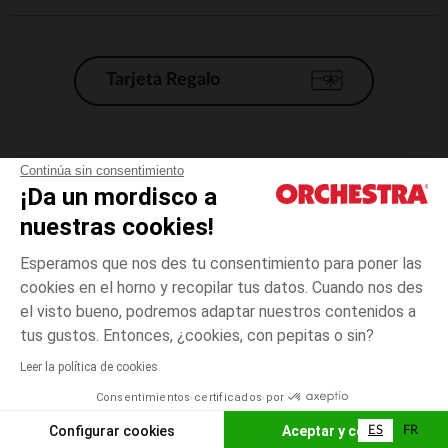
Tarjeta Regalo
Condiciones generales de venta
Continúa sin consentimiento
¡Da un mordisco a
Aviso Legal
*Condiciones de las ofertas actuales
nuestras cookies!
Datos personales
Esperamos que nos des tu consentimiento para poner las
Gestión de las cookies
cookies en el horno y recopilar tus datos. Cuando nos des
Accesibilidad: no conforme
el visto bueno, podremos adaptar nuestros contenidos a
3
Marrón
Marrón
años
Orchestra adhiere al código de ética de la Federación Francesa de comercio
tus gustos. Entonces, ¿cookies, con pepitas o sin?
electrónico y venta a distancia (FEVAD) y al sistema de mediación de
comercio electrónico.
Leer la política de cookies
El pago medidante
is already available
Consentimientos certificados por
España
Lista d
AÑADIR A LA CESTA
Configurar cookies
Aceptar y cerrar
ES
FR