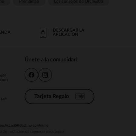
ño
Prémaman
Los consejos de Orchestra
DESCARGAR LA
IENDA
APLICACIÓN
Únete a la comunidad
nte@
.com
Tarjeta Regalo
a 14h
ies
Accesibilidad: no conforme
ema de mediación de comercio electrónico.