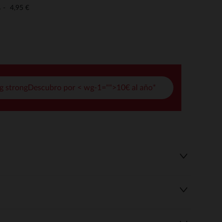
pciones
4,95 €
o
ustes de privacidad, garantizando el cumplimiento de las regula
g strongDescubro por < wg-1="">10€ al año*