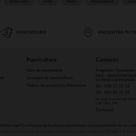
Bebé niño
Niña
Niño
Puericultura
Sue
PAGO SEGURO
ENCUENTRA TU T
Puericultura
Contacto
Lista de nacimiento
Preguntas frecuentes
Mail : atencionalclie
alo
Consejos de puericultura
orchestra-premaman
Vídeos de productos Prémaman
Tel : 958 17 53 16
Tel : 963 69 27 45
De lunes a viernes de 10h 
y de 16h a 19h
Contactar
ta
Aviso Legal
*Condiciones de las ofertas actuales
Datos personales
Gestión de las cook
la Federación Francesa de comercio electrónico y venta a distancia (FEVAD) y al sist