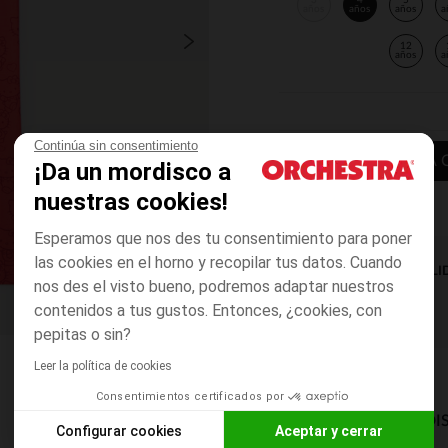
3
4
5
años
años
años
a
12
años
a
Continúa sin consentimiento
AÑADIR A LA 
¡Da un mordisco a
nuestras cookies!
Esperamos que nos des tu consentimiento para poner
las cookies en el horno y recopilar tus datos. Cuando
DISPONIBILI
nos des el visto bueno, podremos adaptar nuestros
contenidos a tus gustos. Entonces, ¿cookies, con
pepitas o sin?
Leer la política de cookies
Consentimientos certificados por
MODOS DE ENVÍO DI
Configurar cookies
Aceptar y cerrar