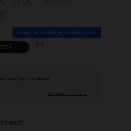
6
8
10
GUÍA DE TALLAS
ños
años
años
14
ños
El pago medidante
is already available
Lista de deseos
CESTA
DAD INMEDIATA EN TIENDA
Seleccione una tienda →
SPONIBLES