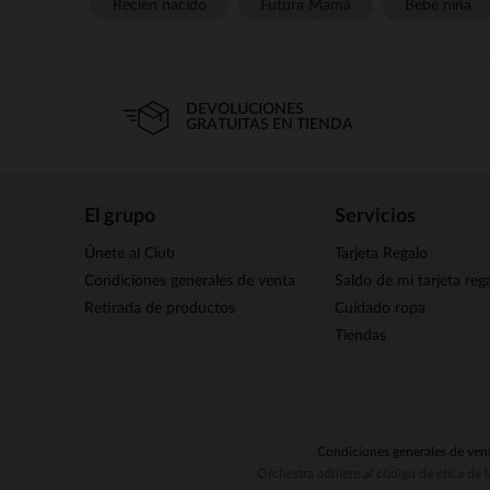
Recién nacido
Futura Mamá
Bebé niña
DEVOLUCIONES
GRATUITAS EN TIENDA
El grupo
Servicios
Únete al Club
Tarjeta Regalo
Condiciones generales de venta
Saldo de mi tarjeta reg
Retirada de productos
Cuidado ropa
Tiendas
Condiciones generales de ven
Orchestra adhiere al código de ética de 