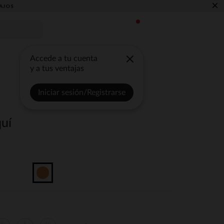
×
AJOS
Accede a tu cuenta
y a tus ventajas
Iniciar sesión/Registrarse
quí