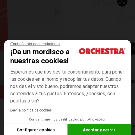
3
4
5
años
años
años
a
12
años
a
Continúa sin consentimiento
AÑADIR A LA 
¡Da un mordisco a
nuestras cookies!
Esperamos que nos des tu consentimiento para poner
las cookies en el horno y recopilar tus datos. Cuando
DISPONIBILI
nos des el visto bueno, podremos adaptar nuestros
contenidos a tus gustos. Entonces, ¿cookies, con
pepitas o sin?
Leer la política de cookies
Consentimientos certificados por
MODOS DE ENVÍO DI
Configurar cookies
Aceptar y cerrar