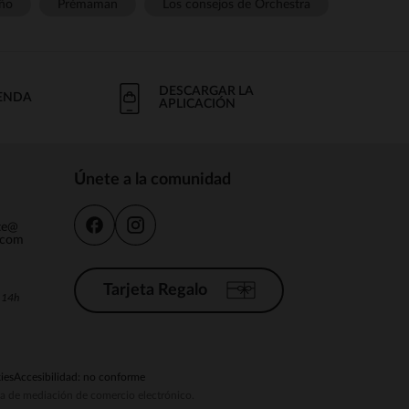
ño
Prémaman
Los consejos de Orchestra
DESCARGAR LA
IENDA
APLICACIÓN
Únete a la comunidad
nte@
.com
Tarjeta Regalo
a 14h
ies
Accesibilidad: no conforme
ema de mediación de comercio electrónico.