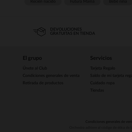
Recién nacido
Futura Mamá
Bebé niña
DEVOLUCIONES
GRATUITAS EN TIENDA
El grupo
Servicios
Únete al Club
Tarjeta Regalo
Condiciones generales de venta
Saldo de mi tarjeta reg
Retirada de productos
Cuidado ropa
Tiendas
Condiciones generales de ven
Orchestra adhiere al código de ética de 