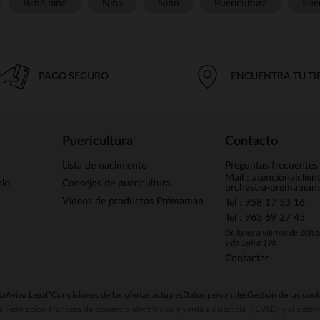
Bebé niño
Niña
Niño
Puericultura
Sue
PAGO SEGURO
ENCUENTRA TU T
Puericultura
Contacto
Lista de nacimiento
Preguntas frecuentes
Mail : atencionalclie
alo
Consejos de puericultura
orchestra-premaman
Vídeos de productos Prémaman
Tel : 958 17 53 16
Tel : 963 69 27 45
De lunes a viernes de 10h 
y de 16h a 19h
Contactar
ta
Aviso Legal
*Condiciones de las ofertas actuales
Datos personales
Gestión de las cook
la Federación Francesa de comercio electrónico y venta a distancia (FEVAD) y al sist