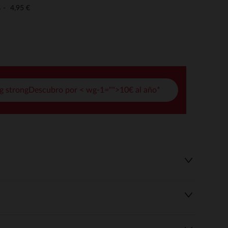
pciones
4,95 €
o
ustes de privacidad, garantizando el cumplimiento de las regula
g strongDescubro por < wg-1="">10€ al año*