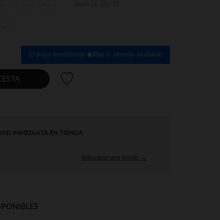
6
8
10
GUÍA DE TALLAS
ños
años
años
14
ños
El pago medidante
is already available
Lista de deseos
CESTA
DAD INMEDIATA EN TIENDA
Seleccione una tienda →
SPONIBLES