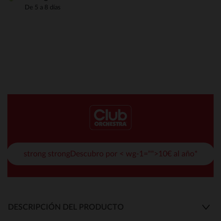
De 5 a 8 días
strong strongDescubro por < wg-1="">10€ al año*
DESCRIPCIÓN DEL PRODUCTO