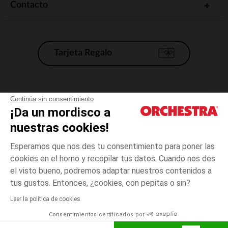
Contacto
Tarjeta Regalo
Condiciones generales de venta
Continúa sin consentimiento
¡Da un mordisco a
Aviso Legal
*Condiciones de las ofertas actuales
nuestras cookies!
Datos personales
Esperamos que nos des tu consentimiento para poner las
Gestión de las cookies
cookies en el horno y recopilar tus datos. Cuando nos des
Accesibilidad: no conforme
el visto bueno, podremos adaptar nuestros contenidos a
5
Rojo
Rojo
años
Orchestra adhiere al código de ética de la Federación Francesa de comercio
tus gustos. Entonces, ¿cookies, con pepitas o sin?
electrónico y venta a distancia (FEVAD) y al sistema de mediación de
comercio electrónico.
Leer la política de cookies
El pago medidante
is already available
Consentimientos certificados por
España
Lista d
AÑADIR A LA CESTA