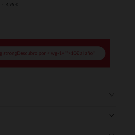
pciones
4,95 €
o
ustes de privacidad, garantizando el cumplimiento de las regula
g strongDescubro por < wg-1="">10€ al año*