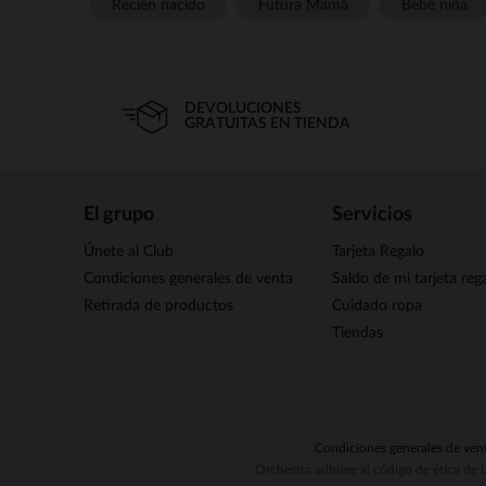
Recién nacido
Futura Mamá
Bebé niña
DEVOLUCIONES
GRATUITAS EN TIENDA
El grupo
Servicios
Únete al Club
Tarjeta Regalo
Condiciones generales de venta
Saldo de mi tarjeta reg
Retirada de productos
Cuidado ropa
Tiendas
Condiciones generales de ven
Orchestra adhiere al código de ética de 