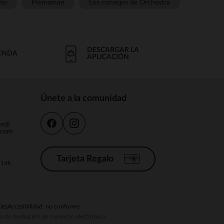
ño
Prémaman
Los consejos de Orchestra
DESCARGAR LA
IENDA
APLICACIÓN
Únete a la comunidad
nte@
.com
Tarjeta Regalo
a 14h
ies
Accesibilidad: no conforme
ema de mediación de comercio electrónico.