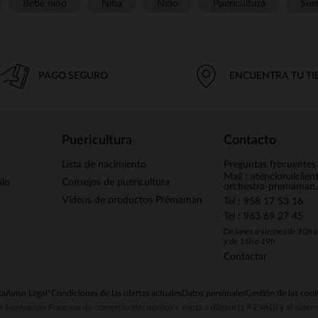
Bebé niño
Niña
Niño
Puericultura
Sue
PAGO SEGURO
ENCUENTRA TU T
Puericultura
Contacto
Lista de nacimiento
Preguntas frecuentes
Mail : atencionalclie
alo
Consejos de puericultura
orchestra-premaman
Vídeos de productos Prémaman
Tel : 958 17 53 16
Tel : 963 69 27 45
De lunes a viernes de 10h 
y de 16h a 19h
Contactar
ta
Aviso Legal
*Condiciones de las ofertas actuales
Datos personales
Gestión de las cook
la Federación Francesa de comercio electrónico y venta a distancia (FEVAD) y al sist