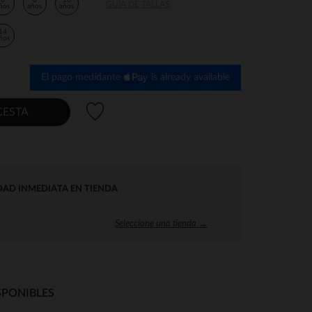
6
8
10
GUÍA DE TALLAS
ños
años
años
14
ños
El pago medidante
is already available
Lista de deseos
CESTA
DAD INMEDIATA EN TIENDA
Seleccione una tienda →
SPONIBLES