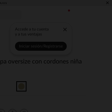
×
AJOS
Accede a tu cuenta
y a tus ventajas
Iniciar sesión/Registrarse
lpa oversize con cordones niña