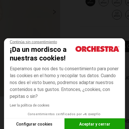
3
4
5
años
años
años
a
12
años
a
Continúa sin consentimiento
AÑADIR A LA 
¡Da un mordisco a
nuestras cookies!
Esperamos que nos des tu consentimiento para poner
las cookies en el horno y recopilar tus datos. Cuando
DISPONIBILI
nos des el visto bueno, podremos adaptar nuestros
contenidos a tus gustos. Entonces, ¿cookies, con
pepitas o sin?
Leer la política de cookies
Consentimientos certificados por
MODOS DE ENVÍO DI
Configurar cookies
Aceptar y cerrar