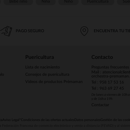
Bebé niño
Niña
Niño
Puericultura
Sue
PAGO SEGURO
ENCUENTRA TU T
Puericultura
Contacto
Lista de nacimiento
Preguntas frecuentes
Mail : atencionalclie
alo
Consejos de puericultura
orchestra-premaman
Vídeos de productos Prémaman
Tel : 958 17 53 16
Tel : 963 69 27 45
De lunes a viernes de 10h 
y de 16h a 19h
Contactar
ta
Aviso Legal
*Condiciones de las ofertas actuales
Datos personales
Gestión de las cook
la Federación Francesa de comercio electrónico y venta a distancia (FEVAD) y al sist