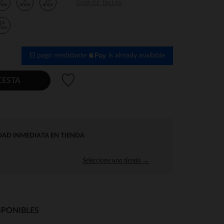
6
8
10
GUÍA DE TALLAS
ños
años
años
14
ños
El pago medidante
is already available
Lista de deseos
CESTA
DAD INMEDIATA EN TIENDA
Seleccione una tienda →
SPONIBLES