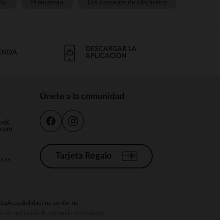
ño
Prémaman
Los consejos de Orchestra
DESCARGAR LA
IENDA
APLICACIÓN
Únete a la comunidad
nte@
.com
Tarjeta Regalo
a 14h
ies
Accesibilidad: no conforme
ema de mediación de comercio electrónico.