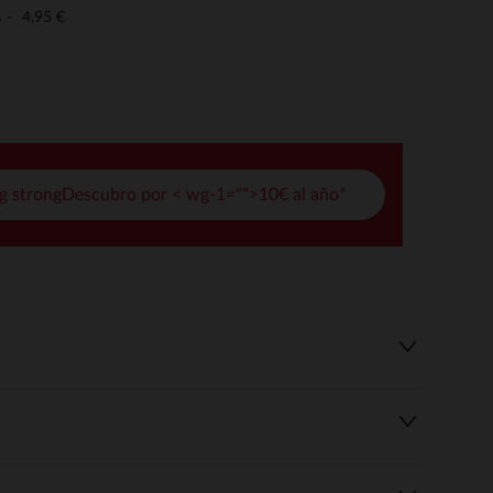
pciones
4,95 €
o
ustes de privacidad, garantizando el cumplimiento de las regula
g strongDescubro por < wg-1="">10€ al año*