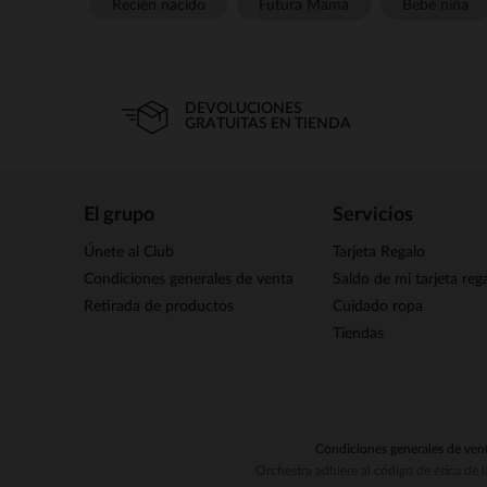
Recién nacido
Futura Mamá
Bebé niña
DEVOLUCIONES
GRATUITAS EN TIENDA
El grupo
Servicios
Únete al Club
Tarjeta Regalo
Condiciones generales de venta
Saldo de mi tarjeta reg
Retirada de productos
Cuidado ropa
Tiendas
Condiciones generales de ven
Orchestra adhiere al código de ética de 