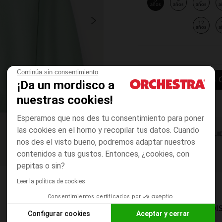
3
4
5
años
años
años
a
12
años
a
Continúa sin consentimiento
AÑADIR A LA 
¡Da un mordisco a
nuestras cookies!
Esperamos que nos des tu consentimiento para poner
las cookies en el horno y recopilar tus datos. Cuando
DISPONIBILI
nos des el visto bueno, podremos adaptar nuestros
contenidos a tus gustos. Entonces, ¿cookies, con
pepitas o sin?
Leer la política de cookies
Consentimientos certificados por
MODOS DE ENVÍO DI
Configurar cookies
Aceptar y cerrar