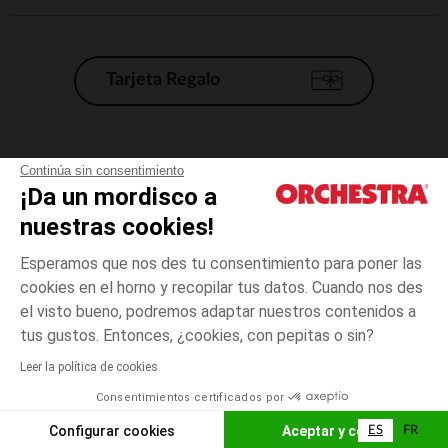
Tarjeta Regalo
Condiciones generales de venta
Continúa sin consentimiento
¡Da un mordisco a
Aviso Legal
*Condiciones de las ofertas actuales
nuestras cookies!
Datos personales
Esperamos que nos des tu consentimiento para poner las
Gestión de las cookies
cookies en el horno y recopilar tus datos. Cuando nos des
Accesibilidad: no conforme
el visto bueno, podremos adaptar nuestros contenidos a
3
Gris
Gris
años
Orchestra adhiere al código de ética de la Federación Francesa de comercio
tus gustos. Entonces, ¿cookies, con pepitas o sin?
electrónico y venta a distancia (FEVAD) y al sistema de mediación de
comercio electrónico.
Leer la política de cookies
El pago medidante
is already available
Consentimientos certificados por
España
Lista d
AÑADIR A LA CESTA
Configurar cookies
Aceptar y cerrar
ES
FR