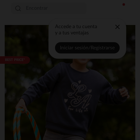
Accede a tu cuenta
y a tus ventajas
Iniciar sesión/Registrarse
BEST PRICE*