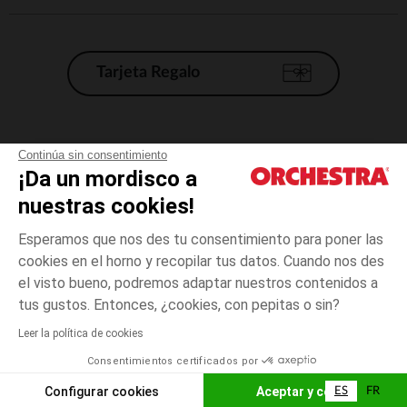
Tarjeta Regalo
Condiciones generales de venta
Continúa sin consentimiento
¡Da un mordisco a
Aviso Legal
*Condiciones de las ofertas actuales
nuestras cookies!
Datos personales
Esperamos que nos des tu consentimiento para poner las
Gestión de las cookies
cookies en el horno y recopilar tus datos. Cuando nos des
Accesibilidad: no conforme
el visto bueno, podremos adaptar nuestros contenidos a
3
Blanco
Blanco
años
Orchestra adhiere al código de ética de la Federación Francesa de comercio
tus gustos. Entonces, ¿cookies, con pepitas o sin?
electrónico y venta a distancia (FEVAD) y al sistema de mediación de
comercio electrónico.
Leer la política de cookies
El pago medidante
is already available
Consentimientos certificados por
España
Lista d
AÑADIR A LA CESTA
Configurar cookies
Aceptar y cerrar
ES
FR