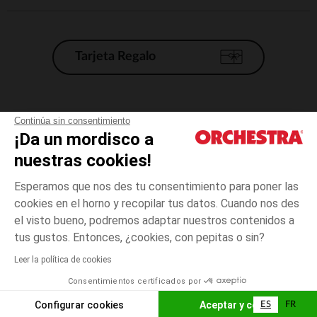
Tarjeta Regalo
Condiciones generales de venta
Continúa sin consentimiento
¡Da un mordisco a
Aviso Legal
*Condiciones de las ofertas actuales
nuestras cookies!
Datos personales
Esperamos que nos des tu consentimiento para poner las
Gestión de las cookies
cookies en el horno y recopilar tus datos. Cuando nos des
Accesibilidad: no conforme
el visto bueno, podremos adaptar nuestros contenidos a
4
Crudo
Crudo
años
Orchestra adhiere al código de ética de la Federación Francesa de comercio
tus gustos. Entonces, ¿cookies, con pepitas o sin?
electrónico y venta a distancia (FEVAD) y al sistema de mediación de
comercio electrónico.
Leer la política de cookies
El pago medidante
is already available
Consentimientos certificados por
España
Lista d
AÑADIR A LA CESTA
Configurar cookies
Aceptar y cerrar
ES
FR