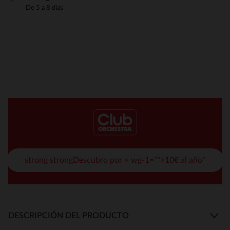
De 5 a 8 días
strong strongDescubro por < wg-1="">10€ al año*
DESCRIPCIÓN DEL PRODUCTO