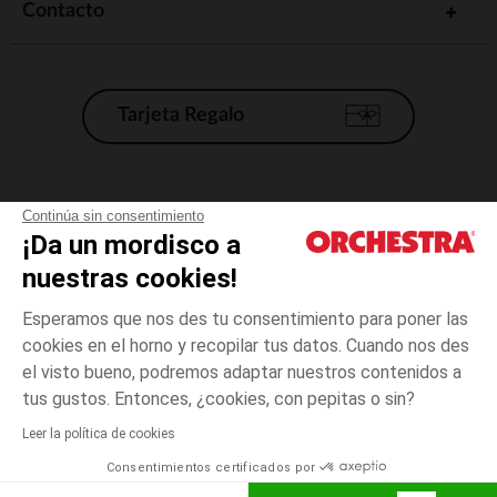
Contacto
Tarjeta Regalo
Condiciones generales de venta
Continúa sin consentimiento
¡Da un mordisco a
Aviso Legal
*Condiciones de las ofertas actuales
nuestras cookies!
Datos personales
Esperamos que nos des tu consentimiento para poner las
Gestión de las cookies
cookies en el horno y recopilar tus datos. Cuando nos des
Accesibilidad: no conforme
el visto bueno, podremos adaptar nuestros contenidos a
4
Azul
Azul
años
Orchestra adhiere al código de ética de la Federación Francesa de comercio
tus gustos. Entonces, ¿cookies, con pepitas o sin?
electrónico y venta a distancia (FEVAD) y al sistema de mediación de
comercio electrónico.
Leer la política de cookies
El pago medidante
is already available
Consentimientos certificados por
España
Lista d
AÑADIR A LA CESTA