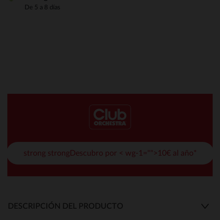
De 5 a 8 días
strong strongDescubro por < wg-1="">10€ al año*
DESCRIPCIÓN DEL PRODUCTO