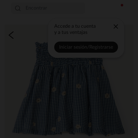
Accede a tu cuenta
y a tus ventajas
Iniciar sesión/Registrarse