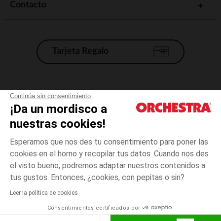
Contacto
Tarjeta Regalo
Condiciones generales de venta
Continúa sin consentimiento
¡Da un mordisco a
Aviso Legal
*Condiciones de las ofertas actuales
nuestras cookies!
Datos personales
Esperamos que nos des tu consentimiento para poner las
Gestión de las cookies
cookies en el horno y recopilar tus datos. Cuando nos des
Accesibilidad: no conforme
el visto bueno, podremos adaptar nuestros contenidos a
3
Azul
Azul
años
Orchestra adhiere al código de ética de la Federación Francesa de comercio
tus gustos. Entonces, ¿cookies, con pepitas o sin?
electrónico y venta a distancia (FEVAD) y al sistema de mediación de
comercio electrónico.
Leer la política de cookies
El pago medidante
is already available
Consentimientos certificados por
España
Lista d
AÑADIR A LA CESTA