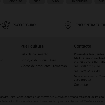
Bebé niño
Niña
Niño
Puericultura
Sue
PAGO SEGURO
ENCUENTRA TU T
Puericultura
Contacto
Lista de nacimiento
Preguntas frecuentes
Mail : atencionalclie
alo
Consejos de puericultura
orchestra-premaman
Vídeos de productos Prémaman
Tel : 958 17 53 16
Tel : 963 69 27 45
De lunes a viernes de 10h 
y de 16h a 19h
Contactar
ta
Aviso Legal
*Condiciones de las ofertas actuales
Datos personales
Gestión de las cook
la Federación Francesa de comercio electrónico y venta a distancia (FEVAD) y al sist