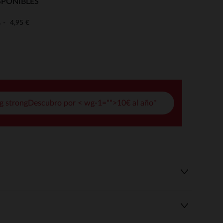
SPONIBLES
pciones
4,95 €
o
ustes de privacidad, garantizando el cumplimiento de las regula
g strongDescubro por < wg-1="">10€ al año*