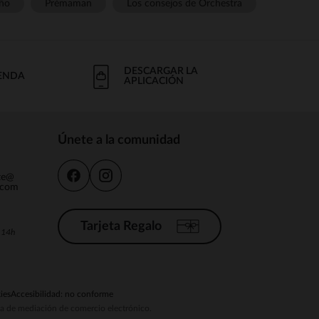
ño
Prémaman
Los consejos de Orchestra
DESCARGAR LA
IENDA
APLICACIÓN
Únete a la comunidad
nte@
.com
Tarjeta Regalo
a 14h
ies
Accesibilidad: no conforme
ema de mediación de comercio electrónico.