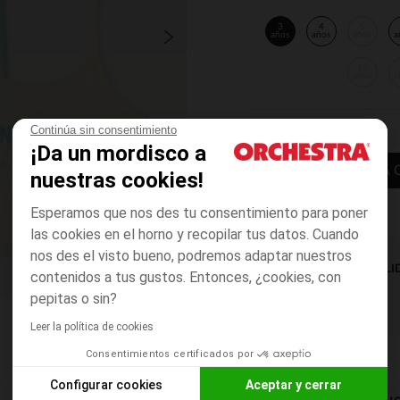
3
4
5
años
años
años
a
12
años
a
Continúa sin consentimiento
¡Da un mordisco a
AÑADIR A LA 
nuestras cookies!
Esperamos que nos des tu consentimiento para poner
las cookies en el horno y recopilar tus datos. Cuando
nos des el visto bueno, podremos adaptar nuestros
DISPONIBILI
contenidos a tus gustos. Entonces, ¿cookies, con
pepitas o sin?
Leer la política de cookies
Consentimientos certificados por
Configurar cookies
Aceptar y cerrar