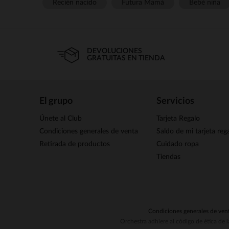
Recién nacido
Futura Mamá
Bebé niña
DEVOLUCIONES
GRATUITAS EN TIENDA
El grupo
Servicios
Únete al Club
Tarjeta Regalo
Condiciones generales de venta
Saldo de mi tarjeta reg
Retirada de productos
Cuidado ropa
Tiendas
Condiciones generales de ven
Orchestra adhiere al código de ética de 