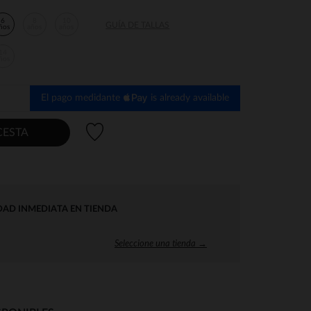
6
8
10
GUÍA DE TALLAS
ños
años
años
14
ños
El pago medidante
is already available
Lista de deseos
CESTA
DAD INMEDIATA EN TIENDA
Seleccione una tienda →