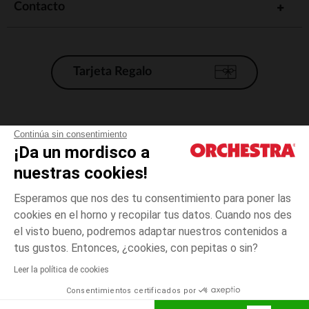
Contacto
Tarjeta Regalo
Condiciones generales de venta
Continúa sin consentimiento
¡Da un mordisco a
Aviso Legal
*Condiciones de las ofertas actuales
nuestras cookies!
Datos personales
Esperamos que nos des tu consentimiento para poner las
Gestión de las cookies
cookies en el horno y recopilar tus datos. Cuando nos des
Accesibilidad: no conforme
el visto bueno, podremos adaptar nuestros contenidos a
3
Crudo
Crudo
años
Orchestra adhiere al código de ética de la Federación Francesa de comercio
tus gustos. Entonces, ¿cookies, con pepitas o sin?
electrónico y venta a distancia (FEVAD) y al sistema de mediación de
comercio electrónico.
Leer la política de cookies
El pago medidante
is already available
Consentimientos certificados por
España
Lista d
AÑADIR A LA CESTA