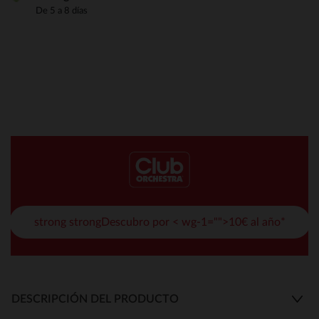
De 5 a 8 días
strong strongDescubro por < wg-1="">10€ al año*
DESCRIPCIÓN DEL PRODUCTO