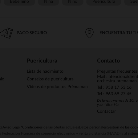
Bebé niño
Niña
Niño
Puericultura
Sue
PAGO SEGURO
ENCUENTRA TU T
Puericultura
Contacto
Lista de nacimiento
Preguntas frecuentes
Mail : atencionalclie
alo
Consejos de puericultura
orchestra-premaman
Vídeos de productos Prémaman
Tel : 958 17 53 16
Tel : 963 69 27 45
De lunes a viernes de 10h 
y de 16h a 19h
Contactar
ta
Aviso Legal
*Condiciones de las ofertas actuales
Datos personales
Gestión de las cook
la Federación Francesa de comercio electrónico y venta a distancia (FEVAD) y al sist