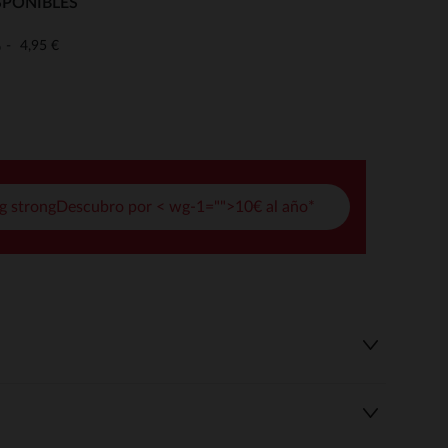
SPONIBLES
pciones
4,95 €
o
ustes de privacidad, garantizando el cumplimiento de las regula
g strongDescubro por < wg-1="">10€ al año*