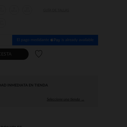
6
8
10
GUÍA DE TALLAS
ños
años
años
14
ños
El pago medidante
is already available
Lista de deseos
CESTA
DAD INMEDIATA EN TIENDA
Seleccione una tienda →