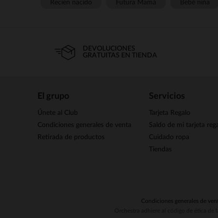
Recién nacido
Futura Mamá
Bebé niña
DEVOLUCIONES
GRATUITAS EN TIENDA
El grupo
Servicios
Únete al Club
Tarjeta Regalo
Condiciones generales de venta
Saldo de mi tarjeta reg
Retirada de productos
Cuidado ropa
Tiendas
Condiciones generales de ven
Orchestra adhiere al código de ética de 