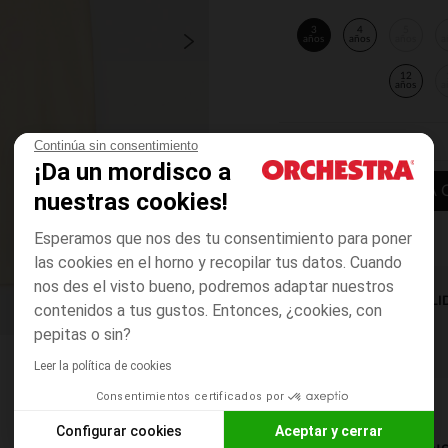
3
4
5
años
años
años
a
12
años
a
Continúa sin consentimiento
¡Da un mordisco a
AÑADIR A LA 
nuestras cookies!
Esperamos que nos des tu consentimiento para poner
las cookies en el horno y recopilar tus datos. Cuando
nos des el visto bueno, podremos adaptar nuestros
DISPONIBILI
contenidos a tus gustos. Entonces, ¿cookies, con
pepitas o sin?
Leer la política de cookies
Consentimientos certificados por
Configurar cookies
Aceptar y cerrar