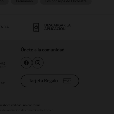
ño
Prémaman
Los consejos de Orchestra
DESCARGAR LA
IENDA
APLICACIÓN
Únete a la comunidad
nte@
.com
Tarjeta Regalo
a 14h
ies
Accesibilidad: no conforme
ema de mediación de comercio electrónico.