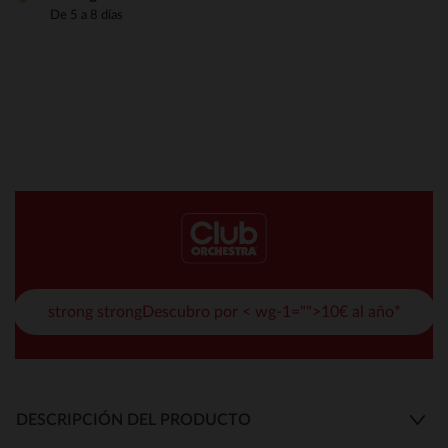
De 5 a 8 días
strong strongDescubro por < wg-1="">10€ al año*
DESCRIPCIÓN DEL PRODUCTO