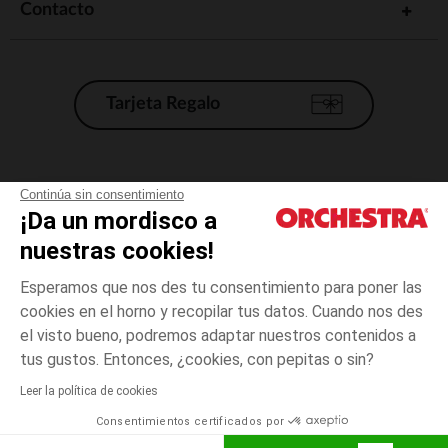
Contacto
Tarjeta Regalo
Condiciones generales de venta
Continúa sin consentimiento
¡Da un mordisco a
Aviso Legal
*Condiciones de las ofertas actuales
nuestras cookies!
Datos personales
Esperamos que nos des tu consentimiento para poner las
Gestión de las cookies
cookies en el horno y recopilar tus datos. Cuando nos des
Accesibilidad: no conforme
el visto bueno, podremos adaptar nuestros contenidos a
8
Blanco
Blanco
años
Orchestra adhiere al código de ética de la Federación Francesa de comercio
tus gustos. Entonces, ¿cookies, con pepitas o sin?
electrónico y venta a distancia (FEVAD) y al sistema de mediación de
comercio electrónico.
Leer la política de cookies
El pago medidante
is already available
Consentimientos certificados por
España
Lista d
AÑADIR A LA CESTA