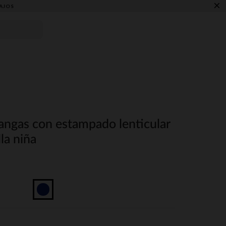
×
AJOS
angas con estampado lenticular
lla niña