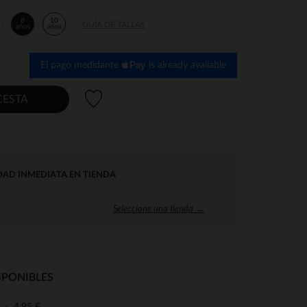
8
10
GUÍA DE TALLAS
años
años
El pago medidante
is already available
Lista de deseos
CESTA
DAD INMEDIATA EN TIENDA
Seleccione una tienda →
SPONIBLES
4,95 €