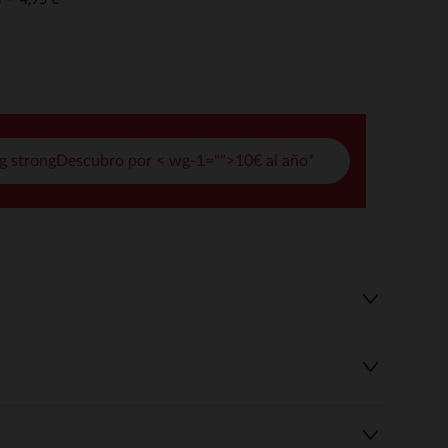
o
pciones
ustes de privacidad, garantizando el cumplimiento de las regula
g strongDescubro por < wg-1="">10€ al año*