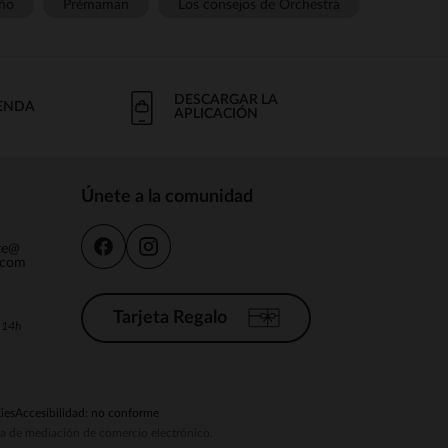
ño
Prémaman
Los consejos de Orchestra
DESCARGAR LA
IENDA
APLICACIÓN
Únete a la comunidad
nte@
.com
Tarjeta Regalo
a 14h
ies
Accesibilidad: no conforme
ema de mediación de comercio electrónico.