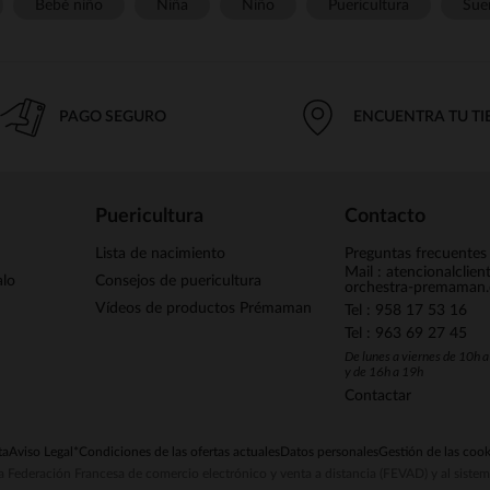
Bebé niño
Niña
Niño
Puericultura
Sue
PAGO SEGURO
ENCUENTRA TU T
Puericultura
Contacto
Lista de nacimiento
Preguntas frecuentes
Mail : atencionalclie
alo
Consejos de puericultura
orchestra-premaman
Vídeos de productos Prémaman
Tel : 958 17 53 16
Tel : 963 69 27 45
De lunes a viernes de 10h 
y de 16h a 19h
Contactar
ta
Aviso Legal
*Condiciones de las ofertas actuales
Datos personales
Gestión de las cook
la Federación Francesa de comercio electrónico y venta a distancia (FEVAD) y al sist