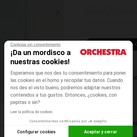
3
4
5
6
años
años
años
años
AÑADIR A LA 
Continúa sin consentimiento
¡Da un mordisco a
nuestras cookies!
Esperamos que nos des tu consentimiento para poner
DISPONIBILI
las cookies en el horno y recopilar tus datos. Cuando
nos des el visto bueno, podremos adaptar nuestros
contenidos a tus gustos. Entonces, ¿cookies, con
pepitas o sin?
Leer la política de cookies
Consentimientos certificados por
MODOS DE ENVÍO DI
Configurar cookies
Aceptar y cerrar