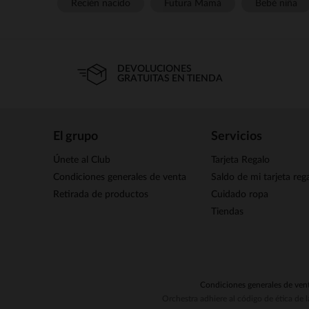
Recién nacido
Futura Mamá
Bebé niña
DEVOLUCIONES
GRATUITAS EN TIENDA
El grupo
Servicios
Únete al Club
Tarjeta Regalo
Condiciones generales de venta
Saldo de mi tarjeta reg
Retirada de productos
Cuidado ropa
Tiendas
Condiciones generales de ven
Orchestra adhiere al código de ética de 