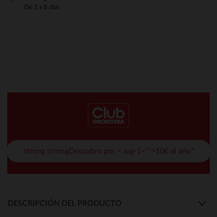
De 5 a 8 días
strong strongDescubro por < wg-1="">10€ al año*
DESCRIPCIÓN DEL PRODUCTO