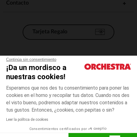
Contacto
Tarjeta Regalo
Condiciones generales de venta
Continúa sin consentimiento
¡Da un mordisco a
Aviso Legal
*Condiciones de las ofertas actuales
nuestras cookies!
Datos personales
Esperamos que nos des tu consentimiento para poner las
Gestión de las cookies
cookies en el horno y recopilar tus datos. Cuando nos des
Accesibilidad: no conforme
el visto bueno, podremos adaptar nuestros contenidos a
Rosa
TALLA
Rosa
?
Orchestra adhiere al código de ética de la Federación Francesa de comercio
tus gustos. Entonces, ¿cookies, con pepitas o sin?
electrónico y venta a distancia (FEVAD) y al sistema de mediación de
comercio electrónico.
Leer la política de cookies
El pago medidante
is already available
Consentimientos certificados por
España
Lista d
ELIGE UNA TALLA