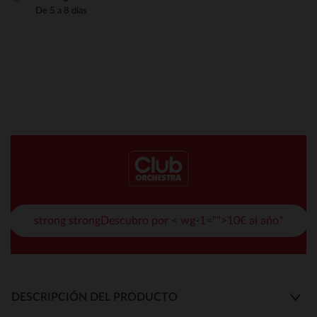
De 5 a 8 días
strong strongDescubro por < wg-1="">10€ al año*
DESCRIPCIÓN DEL PRODUCTO