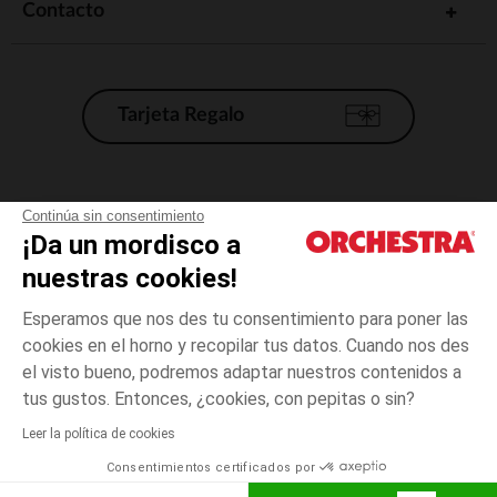
Contacto
Tarjeta Regalo
Condiciones generales de venta
Continúa sin consentimiento
¡Da un mordisco a
Aviso Legal
*Condiciones de las ofertas actuales
nuestras cookies!
Datos personales
Esperamos que nos des tu consentimiento para poner las
Gestión de las cookies
cookies en el horno y recopilar tus datos. Cuando nos des
Accesibilidad: no conforme
el visto bueno, podremos adaptar nuestros contenidos a
Azul
TALLA
Azul
?
Orchestra adhiere al código de ética de la Federación Francesa de comercio
tus gustos. Entonces, ¿cookies, con pepitas o sin?
electrónico y venta a distancia (FEVAD) y al sistema de mediación de
comercio electrónico.
Leer la política de cookies
El pago medidante
is already available
Consentimientos certificados por
España
Lista d
ELIGE UNA TALLA