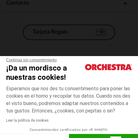
Contacto
Tarjeta Regalo
Condiciones generales de venta
Continúa sin consentimiento
¡Da un mordisco a
Aviso Legal
*Condiciones de las ofertas actuales
nuestras cookies!
Datos personales
Esperamos que nos des tu consentimiento para poner las
Gestión de las cookies
cookies en el horno y recopilar tus datos. Cuando nos des
Accesibilidad: no conforme
el visto bueno, podremos adaptar nuestros contenidos a
3
Crudo
Crudo
años
Orchestra adhiere al código de ética de la Federación Francesa de comercio
tus gustos. Entonces, ¿cookies, con pepitas o sin?
electrónico y venta a distancia (FEVAD) y al sistema de mediación de
comercio electrónico.
Leer la política de cookies
El pago medidante
is already available
Consentimientos certificados por
España
Lista d
AÑADIR A LA CESTA