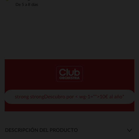
De 5 a 8 días
strong strongDescubro por < wg-1="">10€ al año*
DESCRIPCIÓN DEL PRODUCTO