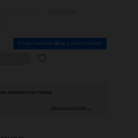
6
8
10
GUÍA DE TALLAS
ños
años
años
14
ños
El pago medidante
is already available
Lista de deseos
ALLA
DAD INMEDIATA EN TIENDA
Seleccione una tienda →