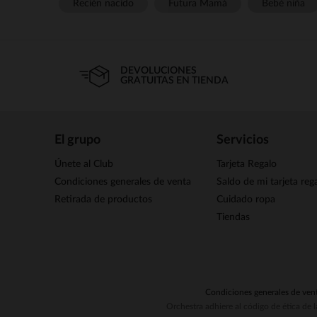
Recién nacido
Futura Mamá
Bebé niña
DEVOLUCIONES
GRATUITAS EN TIENDA
El grupo
Servicios
Únete al Club
Tarjeta Regalo
Condiciones generales de venta
Saldo de mi tarjeta reg
Retirada de productos
Cuidado ropa
Tiendas
Condiciones generales de ven
Orchestra adhiere al código de ética de 