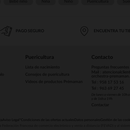
Bebé niño
Niña
Niño
Puericultura
Sue
PAGO SEGURO
ENCUENTRA TU T
Puericultura
Contacto
Lista de nacimiento
Preguntas frecuentes
Mail : atencionalclie
alo
Consejos de puericultura
orchestra-premaman
Vídeos de productos Prémaman
Tel : 958 17 53 16
Tel : 963 69 27 45
De lunes a viernes de 10h 
y de 16h a 19h
Contactar
ta
Aviso Legal
*Condiciones de las ofertas actuales
Datos personales
Gestión de las cook
la Federación Francesa de comercio electrónico y venta a distancia (FEVAD) y al sist