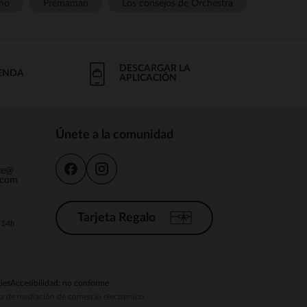
ño
Prémaman
Los consejos de Orchestra
DESCARGAR LA
IENDA
APLICACIÓN
Únete a la comunidad
nte@
.com
Tarjeta Regalo
a 14h
ies
Accesibilidad: no conforme
ema de mediación de comercio electrónico.