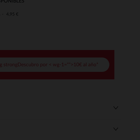
SPONIBLES
pciones
4,95 €
o
ustes de privacidad, garantizando el cumplimiento de las regula
g strongDescubro por < wg-1="">10€ al año*