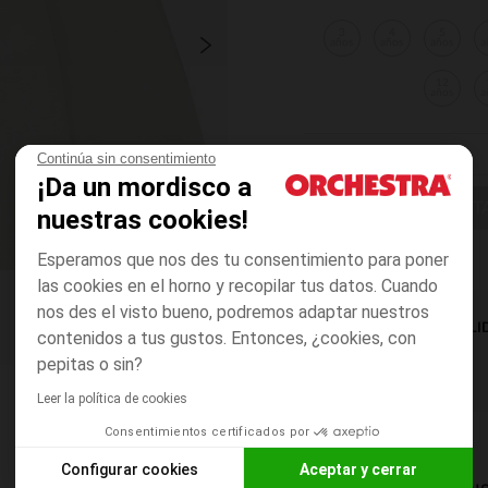
3
4
5
años
años
años
a
12
años
a
Continúa sin consentimiento
¡Da un mordisco a
ELIGE UNA T
nuestras cookies!
Esperamos que nos des tu consentimiento para poner
las cookies en el horno y recopilar tus datos. Cuando
nos des el visto bueno, podremos adaptar nuestros
DISPONIBILI
contenidos a tus gustos. Entonces, ¿cookies, con
pepitas o sin?
Leer la política de cookies
Consentimientos certificados por
Configurar cookies
Aceptar y cerrar