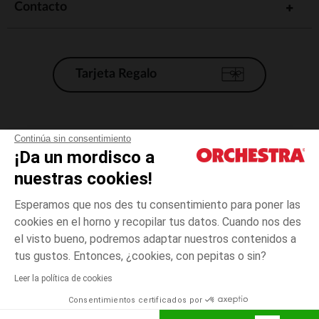
Contacto
Tarjeta Regalo
Condiciones generales de venta
Continúa sin consentimiento
¡Da un mordisco a
Aviso Legal
*Condiciones de las ofertas actuales
nuestras cookies!
Datos personales
Esperamos que nos des tu consentimiento para poner las
Gestión de las cookies
cookies en el horno y recopilar tus datos. Cuando nos des
Accesibilidad: no conforme
el visto bueno, podremos adaptar nuestros contenidos a
3
Multicolor
Multicolor
años
Orchestra adhiere al código de ética de la Federación Francesa de comercio
tus gustos. Entonces, ¿cookies, con pepitas o sin?
electrónico y venta a distancia (FEVAD) y al sistema de mediación de
comercio electrónico.
Leer la política de cookies
El pago medidante
is already available
Consentimientos certificados por
España
Lista d
AÑADIR A LA CESTA