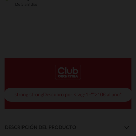
De 5 a 8 días
strong strongDescubro por < wg-1="">10€ al año*
DESCRIPCIÓN DEL PRODUCTO