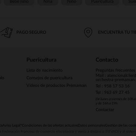
Bebé niño
Niña
Niño
Puericultura
Sue
PAGO SEGURO
ENCUENTRA TU T
Puericultura
Contacto
Lista de nacimiento
Preguntas frecuentes
Mail : atencionalclie
alo
Consejos de puericultura
orchestra-premaman
Vídeos de productos Prémaman
Tel : 958 17 53 16
Tel : 963 69 27 45
De lunes a viernes de 10h 
y de 16h a 19h
Contactar
ta
Aviso Legal
*Condiciones de las ofertas actuales
Datos personales
Gestión de las cook
la Federación Francesa de comercio electrónico y venta a distancia (FEVAD) y al sist