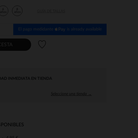
6
8
GUÍA DE TALLAS
años
años
El pago medidante
is already available
Lista de deseos
CESTA
DAD INMEDIATA EN TIENDA
Seleccione una tienda →
SPONIBLES
4,95 €