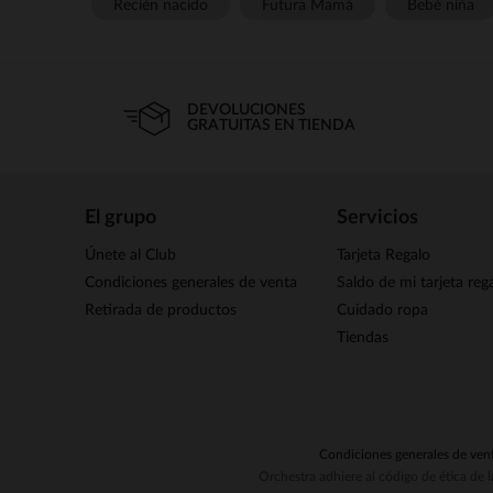
Recién nacido
Futura Mamá
Bebé niña
DEVOLUCIONES
GRATUITAS EN TIENDA
El grupo
Servicios
Únete al Club
Tarjeta Regalo
Condiciones generales de venta
Saldo de mi tarjeta reg
Retirada de productos
Cuidado ropa
Tiendas
Condiciones generales de ven
Orchestra adhiere al código de ética de 