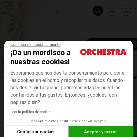
3
4
5
años
años
años
AÑADIR A LA 
Continúa sin consentimiento
¡Da un mordisco a
nuestras cookies!
Esperamos que nos des tu consentimiento para poner
DISPONIBILI
las cookies en el horno y recopilar tus datos. Cuando
nos des el visto bueno, podremos adaptar nuestros
contenidos a tus gustos. Entonces, ¿cookies, con
pepitas o sin?
Leer la política de cookies
Consentimientos certificados por
MODOS DE ENVÍO DI
Configurar cookies
Aceptar y cerrar