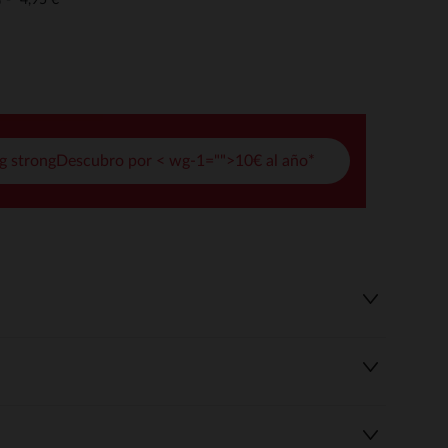
o
pciones
ustes de privacidad, garantizando el cumplimiento de las regula
g strongDescubro por < wg-1="">10€ al año*