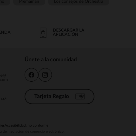
ño
Prémaman
Los consejos de Orchestra
DESCARGAR LA
IENDA
APLICACIÓN
Únete a la comunidad
nte@
.com
Tarjeta Regalo
a 14h
ies
Accesibilidad: no conforme
ema de mediación de comercio electrónico.