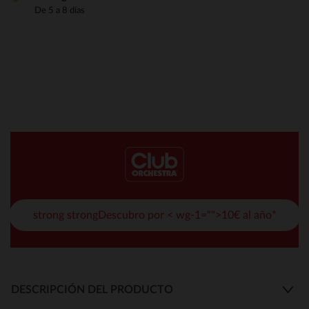
De 5 a 8 días
strong strongDescubro por < wg-1="">10€ al año*
DESCRIPCIÓN DEL PRODUCTO