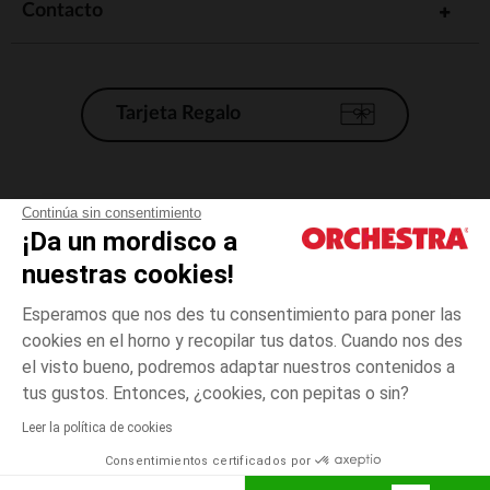
Contacto
Tarjeta Regalo
Condiciones generales de venta
Continúa sin consentimiento
¡Da un mordisco a
Aviso Legal
*Condiciones de las ofertas actuales
nuestras cookies!
Datos personales
Esperamos que nos des tu consentimiento para poner las
Gestión de las cookies
cookies en el horno y recopilar tus datos. Cuando nos des
Accesibilidad: no conforme
el visto bueno, podremos adaptar nuestros contenidos a
3
Rosa
Rosa
años
Orchestra adhiere al código de ética de la Federación Francesa de comercio
tus gustos. Entonces, ¿cookies, con pepitas o sin?
electrónico y venta a distancia (FEVAD) y al sistema de mediación de
comercio electrónico.
Leer la política de cookies
El pago medidante
is already available
Consentimientos certificados por
España
Lista d
AÑADIR A LA CESTA