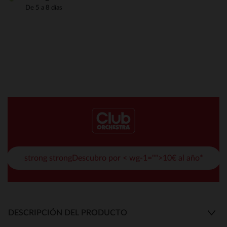
De 5 a 8 días
strong strongDescubro por < wg-1="">10€ al año*
DESCRIPCIÓN DEL PRODUCTO