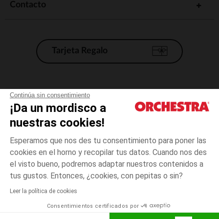
Contacto
Tarjeta Regalo
Condiciones generales de venta
Continúa sin consentimiento
¡Da un mordisco a
Aviso Legal
*Condiciones de las ofertas actuales
nuestras cookies!
Datos personales
Esperamos que nos des tu consentimiento para poner las
Gestión de las cookies
cookies en el horno y recopilar tus datos. Cuando nos des
Accesibilidad: no conforme
el visto bueno, podremos adaptar nuestros contenidos a
3
Blanco
Blanco
años
Orchestra adhiere al código de ética de la Federación Francesa de comercio
tus gustos. Entonces, ¿cookies, con pepitas o sin?
electrónico y venta a distancia (FEVAD) y al sistema de mediación de
comercio electrónico.
Leer la política de cookies
El pago medidante
is already available
Consentimientos certificados por
España
Lista d
AÑADIR A LA CESTA