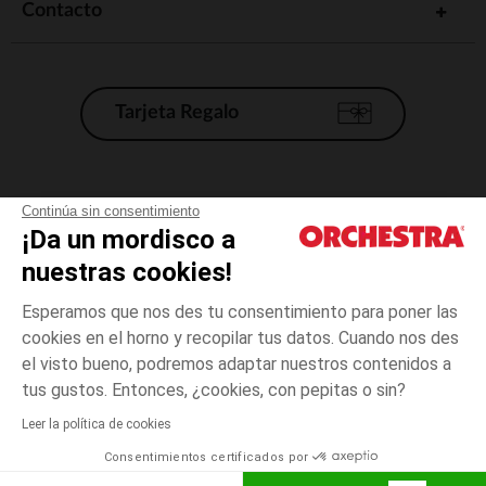
Contacto
Tarjeta Regalo
Condiciones generales de venta
Continúa sin consentimiento
¡Da un mordisco a
Aviso Legal
*Condiciones de las ofertas actuales
nuestras cookies!
Datos personales
Esperamos que nos des tu consentimiento para poner las
Gestión de las cookies
cookies en el horno y recopilar tus datos. Cuando nos des
Accesibilidad: no conforme
el visto bueno, podremos adaptar nuestros contenidos a
3
Gris
Gris
años
Orchestra adhiere al código de ética de la Federación Francesa de comercio
tus gustos. Entonces, ¿cookies, con pepitas o sin?
electrónico y venta a distancia (FEVAD) y al sistema de mediación de
comercio electrónico.
Leer la política de cookies
El pago medidante
is already available
Consentimientos certificados por
España
Lista d
AÑADIR A LA CESTA