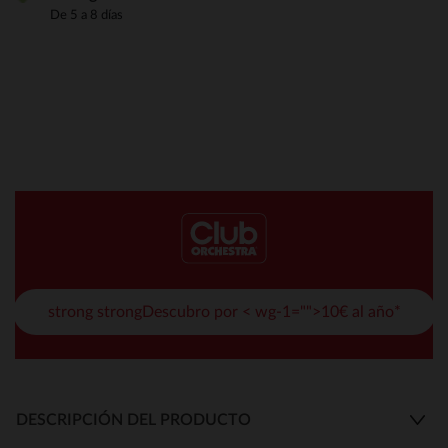
De 5 a 8 días
strong strongDescubro por < wg-1="">10€ al año*
DESCRIPCIÓN DEL PRODUCTO