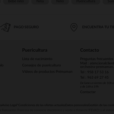
Bebé niño
Niña
Niño
Puericultura
Sue
PAGO SEGURO
ENCUENTRA TU T
Puericultura
Contacto
Lista de nacimiento
Preguntas frecuentes
Mail : atencionalclie
alo
Consejos de puericultura
orchestra-premaman
Vídeos de productos Prémaman
Tel : 958 17 53 16
Tel : 963 69 27 45
De lunes a viernes de 10h 
y de 16h a 19h
Contactar
ta
Aviso Legal
*Condiciones de las ofertas actuales
Datos personales
Gestión de las cook
la Federación Francesa de comercio electrónico y venta a distancia (FEVAD) y al sist