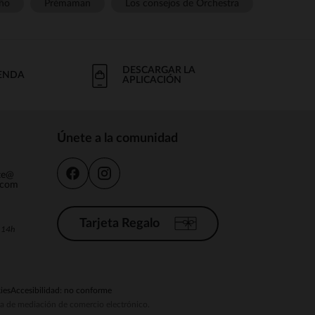
ño
Prémaman
Los consejos de Orchestra
DESCARGAR LA
IENDA
APLICACIÓN
Únete a la comunidad
nte@
.com
Tarjeta Regalo
a 14h
ies
Accesibilidad: no conforme
ema de mediación de comercio electrónico.