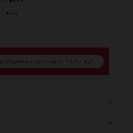
SPONIBLES
pciones
4,95 €
o
ustes de privacidad, garantizando el cumplimiento de las regula
g strongDescubro por < wg-1="">10€ al año*