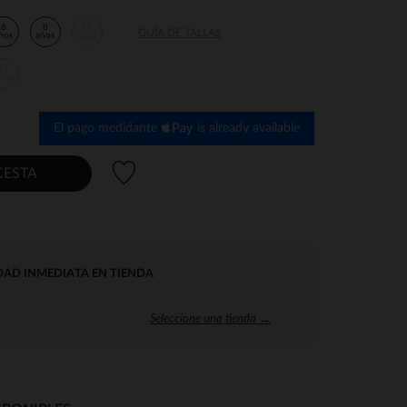
6
8
10
GUÍA DE TALLAS
ños
años
años
14
ños
El pago medidante
is already available
Lista de deseos
CESTA
DAD INMEDIATA EN TIENDA
Seleccione una tienda →