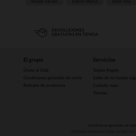
Recién nacido
Futura Mamá
Bebé niña
DEVOLUCIONES
GRATUITAS EN TIENDA
El grupo
Servicios
Únete al Club
Tarjeta Regalo
Condiciones generales de venta
Saldo de mi tarjeta reg
Retirada de productos
Cuidado ropa
Tiendas
Condiciones generales de ven
Orchestra adhiere al código de ética de 