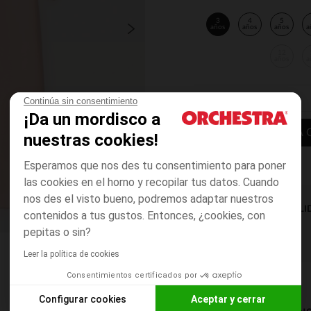
3
4
5
años
años
años
a
12
años
a
Continúa sin consentimiento
¡Da un mordisco a
AÑADIR A LA 
nuestras cookies!
Esperamos que nos des tu consentimiento para poner
las cookies en el horno y recopilar tus datos. Cuando
nos des el visto bueno, podremos adaptar nuestros
DISPONIBILI
contenidos a tus gustos. Entonces, ¿cookies, con
pepitas o sin?
Leer la política de cookies
Consentimientos certificados por
Configurar cookies
Aceptar y cerrar