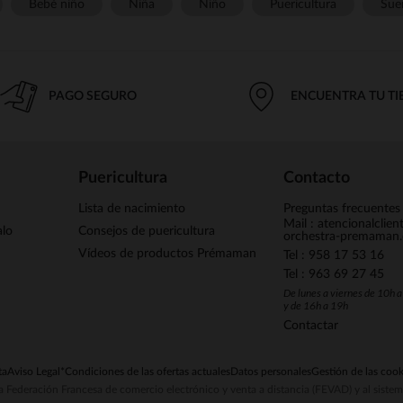
Bebé niño
Niña
Niño
Puericultura
Sue
PAGO SEGURO
ENCUENTRA TU T
Puericultura
Contacto
Lista de nacimiento
Preguntas frecuentes
Mail : atencionalclie
alo
Consejos de puericultura
orchestra-premaman
Vídeos de productos Prémaman
Tel : 958 17 53 16
Tel : 963 69 27 45
De lunes a viernes de 10h 
y de 16h a 19h
Contactar
ta
Aviso Legal
*Condiciones de las ofertas actuales
Datos personales
Gestión de las cook
la Federación Francesa de comercio electrónico y venta a distancia (FEVAD) y al sist