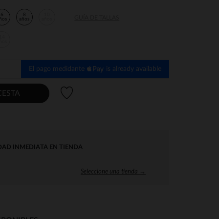
6
8
10
GUÍA DE TALLAS
ños
años
años
14
ños
El pago medidante
is already available
Lista de deseos
CESTA
DAD INMEDIATA EN TIENDA
Seleccione una tienda →