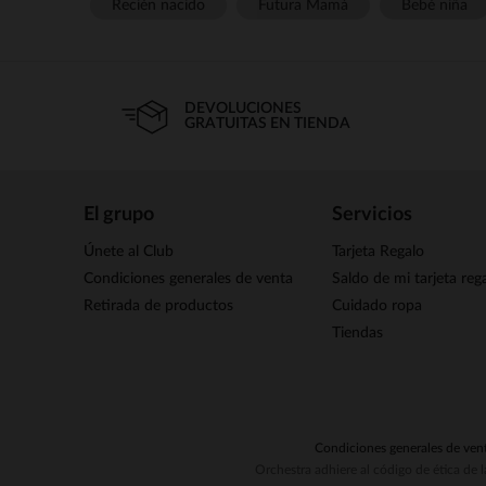
Recién nacido
Futura Mamá
Bebé niña
DEVOLUCIONES
GRATUITAS EN TIENDA
El grupo
Servicios
Únete al Club
Tarjeta Regalo
Condiciones generales de venta
Saldo de mi tarjeta reg
Retirada de productos
Cuidado ropa
Tiendas
Condiciones generales de ven
Orchestra adhiere al código de ética de 