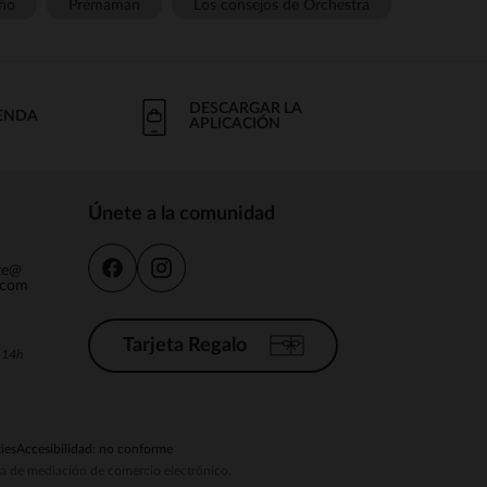
ño
Prémaman
Los consejos de Orchestra
DESCARGAR LA
IENDA
APLICACIÓN
Únete a la comunidad
nte@
.com
Tarjeta Regalo
a 14h
ies
Accesibilidad: no conforme
ema de mediación de comercio electrónico.