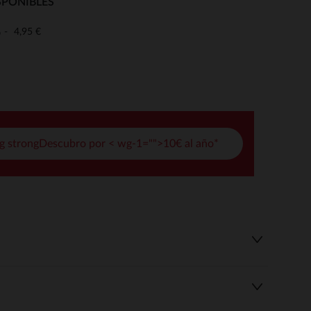
SPONIBLES
pciones
4,95 €
o
ustes de privacidad, garantizando el cumplimiento de las regula
g strongDescubro por < wg-1="">10€ al año*