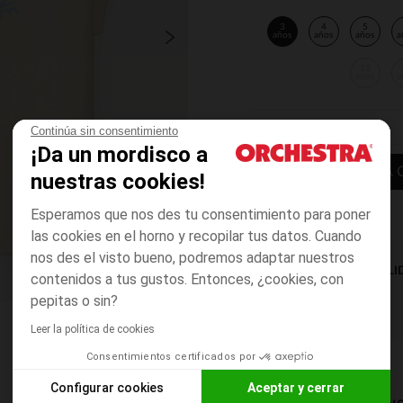
3
4
5
años
años
años
a
12
años
a
Continúa sin consentimiento
¡Da un mordisco a
AÑADIR A LA 
nuestras cookies!
Esperamos que nos des tu consentimiento para poner
las cookies en el horno y recopilar tus datos. Cuando
nos des el visto bueno, podremos adaptar nuestros
DISPONIBILI
contenidos a tus gustos. Entonces, ¿cookies, con
pepitas o sin?
Leer la política de cookies
Consentimientos certificados por
Configurar cookies
Aceptar y cerrar