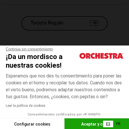
Tarjeta Regalo
Condiciones generales de venta
Continúa sin consentimiento
¡Da un mordisco a
Aviso Legal
*Condiciones de las ofertas actuales
nuestras cookies!
Datos personales
Esperamos que nos des tu consentimiento para poner las
Gestión de las cookies
cookies en el horno y recopilar tus datos. Cuando nos des
Accesibilidad: no conforme
el visto bueno, podremos adaptar nuestros contenidos a
3
Rosa
Rosa
años
Orchestra adhiere al código de ética de la Federación Francesa de comercio
tus gustos. Entonces, ¿cookies, con pepitas o sin?
electrónico y venta a distancia (FEVAD) y al sistema de mediación de
comercio electrónico.
Leer la política de cookies
El pago medidante
is already available
Consentimientos certificados por
España
Lista d
AÑADIR A LA CESTA
Configurar cookies
Aceptar y cerrar
ES
FR