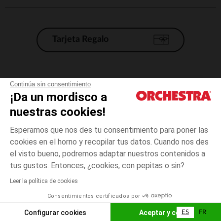
Tarjeta Regalo
Condiciones generales de venta
Continúa sin consentimiento
¡Da un mordisco a
Aviso Legal
*Condiciones de las ofertas actuales
nuestras cookies!
Datos personales
Esperamos que nos des tu consentimiento para poner las
Gestión de las cookies
cookies en el horno y recopilar tus datos. Cuando nos des
Accesibilidad: no conforme
el visto bueno, podremos adaptar nuestros contenidos a
Blanco
TALLA
Blanco
?
Orchestra adhiere al código de ética de la Federación Francesa de comercio
tus gustos. Entonces, ¿cookies, con pepitas o sin?
electrónico y venta a distancia (FEVAD) y al sistema de mediación de
comercio electrónico.
Leer la política de cookies
El pago medidante
is already available
Consentimientos certificados por
España
Lista d
ELIGE UNA TALLA
Configurar cookies
Aceptar y cerrar
ES
FR