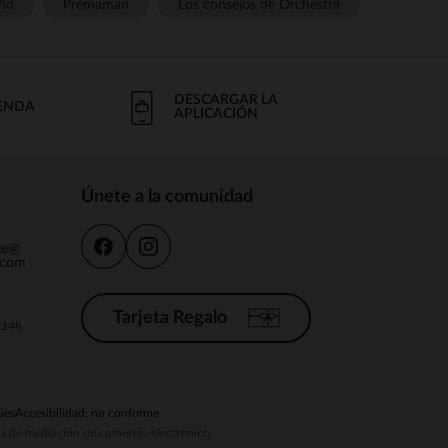
ño
Prémaman
Los consejos de Orchestra
DESCARGAR LA
IENDA
APLICACIÓN
Únete a la comunidad
nte@
.com
Tarjeta Regalo
a 14h
ies
Accesibilidad: no conforme
ema de mediación de comercio electrónico.