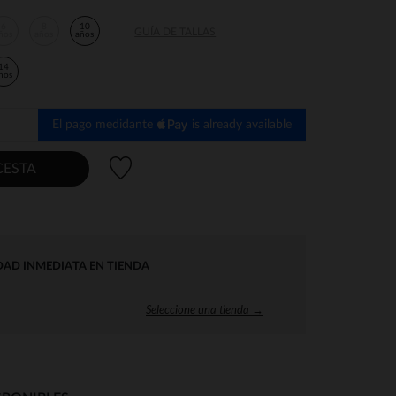
6
8
10
GUÍA DE TALLAS
ños
años
años
14
ños
El pago medidante
is already available
Lista de deseos
CESTA
DAD INMEDIATA EN TIENDA
Seleccione una tienda →