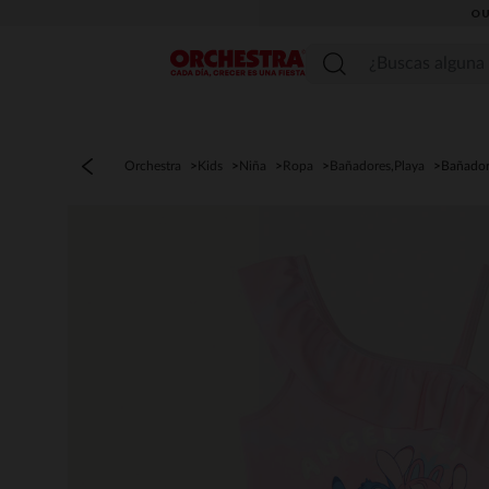
OU
Menú
Orchestra
Kids
Niña
Ropa
Bañadores,Playa
Bañador