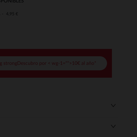
SPONIBLES
pciones
4,95 €
o
ustes de privacidad, garantizando el cumplimiento de las regula
g strongDescubro por < wg-1="">10€ al año*