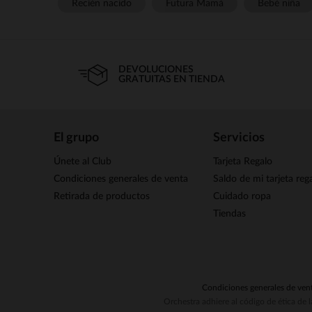
Recién nacido
Futura Mamá
Bebé niña
DEVOLUCIONES
GRATUITAS EN TIENDA
El grupo
Servicios
Únete al Club
Tarjeta Regalo
Condiciones generales de venta
Saldo de mi tarjeta reg
Retirada de productos
Cuidado ropa
Tiendas
Condiciones generales de ven
Orchestra adhiere al código de ética de 