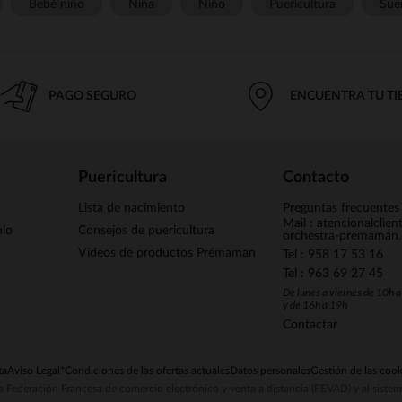
Bebé niño
Niña
Niño
Puericultura
Sue
PAGO SEGURO
ENCUENTRA TU T
Puericultura
Contacto
Lista de nacimiento
Preguntas frecuentes
Mail : atencionalclie
alo
Consejos de puericultura
orchestra-premaman
Vídeos de productos Prémaman
Tel : 958 17 53 16
Tel : 963 69 27 45
De lunes a viernes de 10h 
y de 16h a 19h
Contactar
ta
Aviso Legal
*Condiciones de las ofertas actuales
Datos personales
Gestión de las cook
la Federación Francesa de comercio electrónico y venta a distancia (FEVAD) y al sist