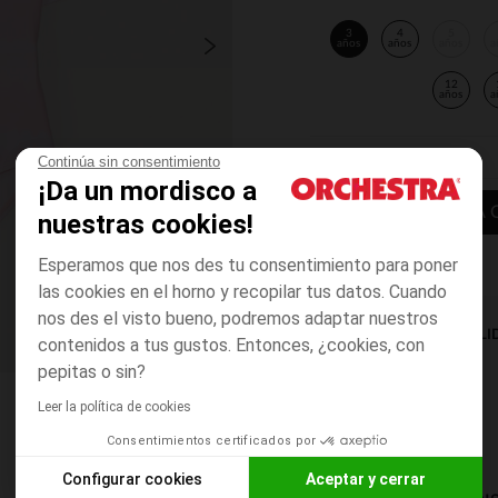
3
4
5
años
años
años
a
12
años
a
Continúa sin consentimiento
¡Da un mordisco a
AÑADIR A LA 
nuestras cookies!
Esperamos que nos des tu consentimiento para poner
las cookies en el horno y recopilar tus datos. Cuando
nos des el visto bueno, podremos adaptar nuestros
DISPONIBILI
contenidos a tus gustos. Entonces, ¿cookies, con
pepitas o sin?
Leer la política de cookies
Consentimientos certificados por
Configurar cookies
Aceptar y cerrar